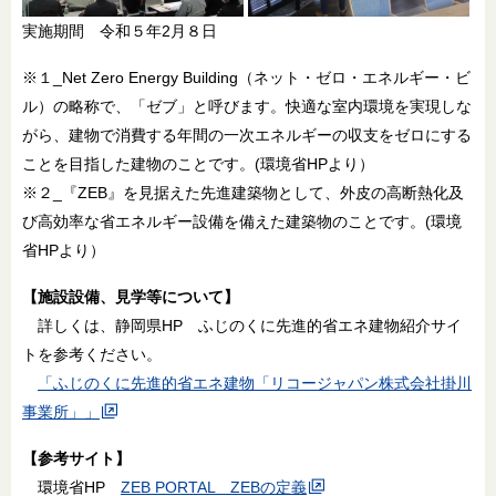
実施期間 令和５年2月８日
※１_Net Zero Energy Building（ネット・ゼロ・エネルギー・ビ
ル）の略称で、「ゼブ」と呼びます。快適な室内環境を実現しな
がら、建物で消費する年間の一次エネルギーの収支をゼロにする
ことを目指した建物のことです。(環境省HPより）
※２_『ZEB』を見据えた先進建築物として、外皮の高断熱化及
び高効率な省エネルギー設備を備えた建築物のことです。(環境
省HPより）
【施設設備、見学等について】
詳しくは、静岡県HP ふじのくに先進的省エネ建物紹介サイ
トを参考ください。
「ふじのくに先進的省エネ建物「リコージャパン株式会社掛川
事業所」」
【参考サイト】
環境省HP
ZEB PORTAL ZEBの定義