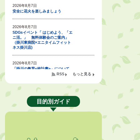
2026年8月7日
安全に花火を楽しみましょう
2026年8月7日
SDGsイベント「 はじめよう、「エ
ニ活。」 無料体験会のご案内」
（掛川東病院×エニタイムフィット
ネス掛川店)
2026年8月7日
「掛川の教育<統計書>」について
RSS
もっと見る
2026年8月6日
令和８年度公民館等（大東北公民
館、大須賀中央公民館）講座のお知
らせ
目的別ガイド
2026年8月6日
熱中症対策「クーリングシェルタ
ー」の設置について