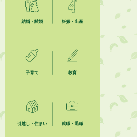
2026年8月6日
就職・転職相談会のご案内
結婚・離婚
妊娠・出産
2026年8月6日
「お茶を知る・体験する講座」を開
催します
2026年8月5日
ジュビロ磐田（情報提供・お知ら
せ）
子育て
教育
2026年8月5日
掛川市広告入り窓口封筒無償提供者
募集
2026年8月4日
【日本DX大賞2026】ポスターセッ
ション最優秀賞を受賞しました！
引越し・住まい
就職・退職
2026年8月4日
市民の勇気ある応急手当に感謝状を
贈呈しました