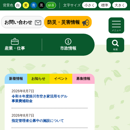
背景色
白
黄
青
黒
緑茶
文字サイズ
小さく
標準
大きく
お問い合わせ
防災・災害情報
メニュー
産業・仕事
市政情報
検索
新着情報
お知らせ
イベント
募集情報
2026年8月7日
令和８年度掛川市空き家活用モデル
事業費補助金
2026年8月7日
指定管理者公募中の施設について