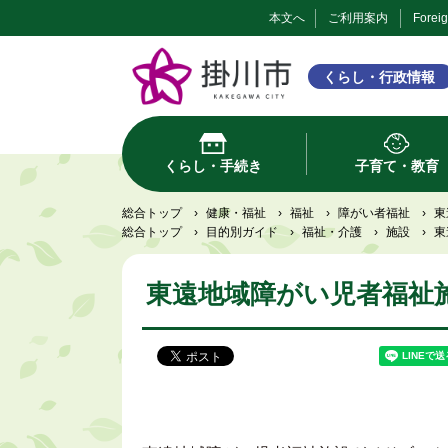
本文へ
ご利用案内
Forei
くらし・行政情報
くらし・手続き
子育て・教育
総合トップ
›
健康・福祉
›
福祉
›
障がい者福祉
›
東
総合トップ
›
目的別ガイド
›
福祉・介護
›
施設
›
東
東遠地域障がい児者福祉