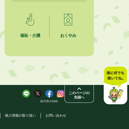
2026年8月4日
夏季休暇期間 開業医等診療予定
2026年8月3日
福祉・介護
おくやみ
「水道カルテ」の公表について
2026年8月3日
企業版ふるさと納税（地方創生応援
税制）のお願い
2026年8月3日
【参加者募集】プロ棋士から学ぼ
う！はじめての将棋教室
このページの
先頭へ
掛川市のSNS
個人情報の取り扱い
お問い合わせ