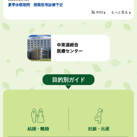
夏季休暇期間 開業医等診療予定
RSS
もっと見る
2026年8月3日
「水道カルテ」の公表について
2026年8月3日
企業版ふるさと納税（地方創生応援税制）のお願い
2026年8月3日
【参加者募集】プロ棋士から学ぼう！はじめての将棋教室
目的別ガイド
2026年8月1日
「かけがわ手話動画」で手話を学ぼう！
2026年8月1日
市民活動カレンダー（リスト形式）
2026年8月1日
今月の広報かけがわ
結婚・離婚
妊娠・出産