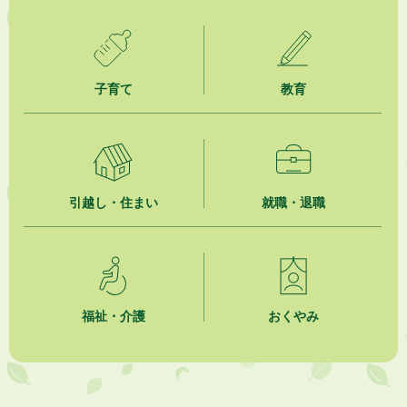
2026年8月1日
市議会だより 第100号 (令和8年8月1日発行)を掲載しました
2026年7月31日
人材育成講座 かけがわまちづくりラボ2026
子育て
教育
2026年7月31日
掛川市市民チャレンジ公募事業「Re-KAKEGAWA（リ・カケガワ）～空
き家で出会うもったいないの宝物～」開催！！
引越し・住まい
就職・退職
2026年7月31日
水の日・水の週間ご存じですか？
2026年7月31日
掛川市自主運行バス掛川大須賀線について
福祉・介護
おくやみ