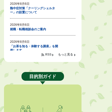
2026年8月6日
熱中症対策「クーリングシェルタ
ー」の設置について
2026年8月6日
就職・転職相談会のご案内
2026年8月6日
「お茶を知る・体験する講座」を開
催します
RSS
もっと見る
2026年8月5日
ジュビロ磐田（情報提供・お知ら
せ）
目的別ガイド
2026年8月5日
掛川市広告入り窓口封筒無償提供者
募集
2026年8月4日
【日本DX大賞2026】ポスターセッ