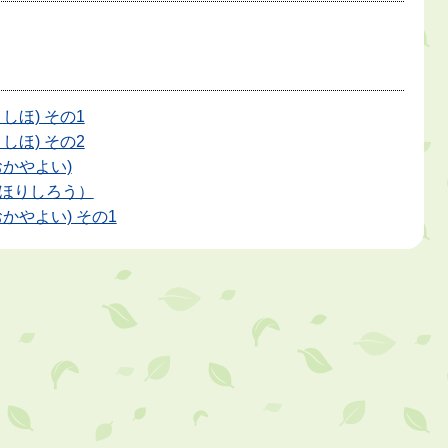
しほ) その1
しほ) その2
おかやよい)
ほりしろう）
かやよい) その1