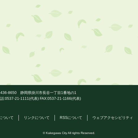
436-8650 静岡県掛川市長谷一丁目1番地の1
話:0537-21-1111(代表) FAX:0537-21-1166(代表)
について
リンクについて
RSSについて
ウェブアクセシビリティ
© Kakegawa City All rights Reserved.