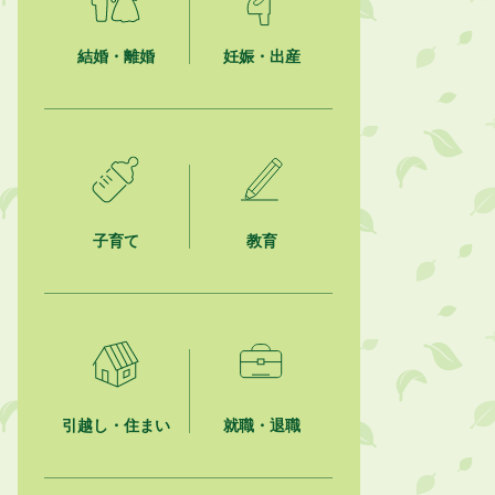
ション最優秀賞を受賞しました！
結婚・離婚
妊娠・出産
2026年8月4日
市民の勇気ある応急手当に感謝状を
贈呈しました
2026年8月4日
夏季休暇期間 開業医等診療予定
2026年8月3日
子育て
教育
「水道カルテ」の公表について
2026年8月3日
企業版ふるさと納税（地方創生応援
税制）のお願い
2026年8月3日
【参加者募集】プロ棋士から学ぼ
引越し・住まい
就職・退職
う！はじめての将棋教室
2026年8月1日