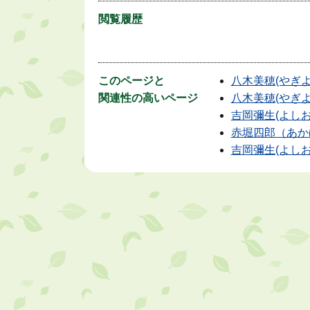
閲覧履歴
このページと
八木美穂(やぎよ
関連性の高いページ
八木美穂(やぎよ
吉岡彌生(よし
赤堀四郎（あか
吉岡彌生(よしお