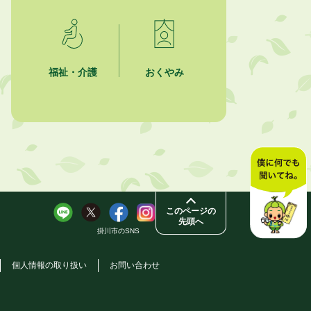
「かけがわ手話動画」で手話を学ぼ
う！
2026年8月1日
市民活動カレンダー（リスト形式）
福祉・介護
おくやみ
2026年8月1日
今月の広報かけがわ
2026年8月1日
市議会だより 第100号 (令和8年8月
1日発行)を掲載しました
このページの
先頭へ
掛川市のSNS
個人情報の取り扱い
お問い合わせ