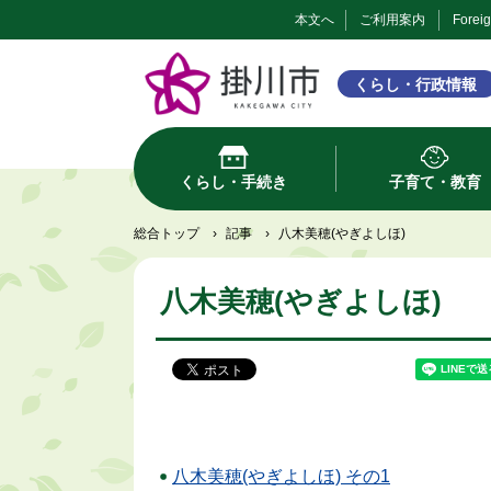
本文へ
ご利用案内
Forei
くらし・行政情報
くらし・手続き
子育て・教育
総合トップ
›
記事
›
八木美穂(やぎよしほ)
八木美穂(やぎよしほ)
八木美穂(やぎよしほ) その1