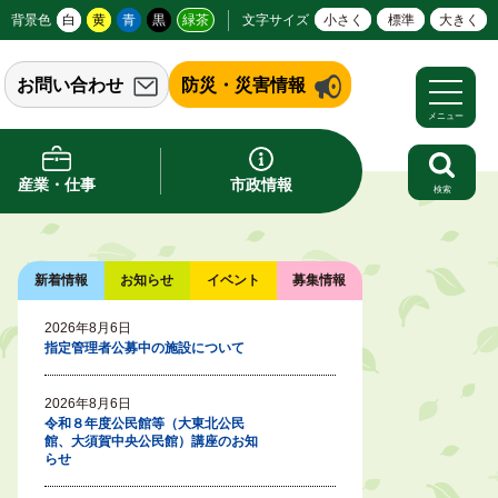
背景色
白
黄
青
黒
緑茶
文字サイズ
小さく
標準
大きく
お問い合わせ
防災・災害情報
メニュー
産業・仕事
市政情報
検索
新着情報
お知らせ
イベント
募集情報
2026年8月6日
指定管理者公募中の施設について
2026年8月6日
令和８年度公民館等（大東北公民
館、大須賀中央公民館）講座のお知
らせ