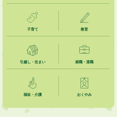
「お茶を知る・体験する講座」を開催します
2026年8月5日
ジュビロ磐田（情報提供・お知らせ）
子育て
教育
2026年8月5日
掛川市広告入り窓口封筒無償提供者募集
2026年8月4日
【日本DX大賞2026】ポスターセッション最優秀賞を受賞しました！
引越し・住まい
就職・退職
2026年8月4日
市民の勇気ある応急手当に感謝状を贈呈しました
2026年8月4日
夏季休暇期間 開業医等診療予定
福祉・介護
おくやみ
2026年8月3日
「水道カルテ」の公表について
2026年8月3日