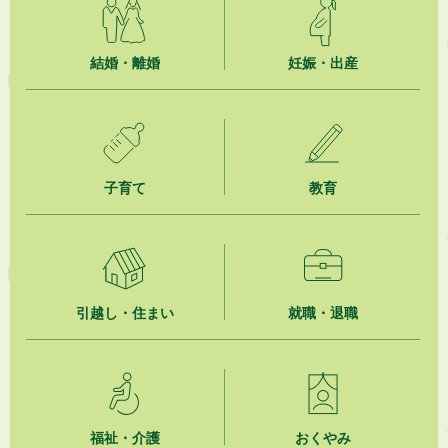
2026年8月3日
「水道カルテ」の公表について
結婚・離婚
妊娠・出産
2026年8月3日
企業版ふるさと納税（地方創生応援税制）のお願い
2026年8月3日
子育て
教育
【参加者募集】プロ棋士から学ぼう！はじめての将棋教室
2026年8月1日
「かけがわ手話動画」で手話を学ぼう！
2026年8月1日
引越し・住まい
就職・退職
市民活動カレンダー（リスト形式）
2026年8月1日
今月の広報かけがわ
福祉・介護
おくやみ
2026年8月1日