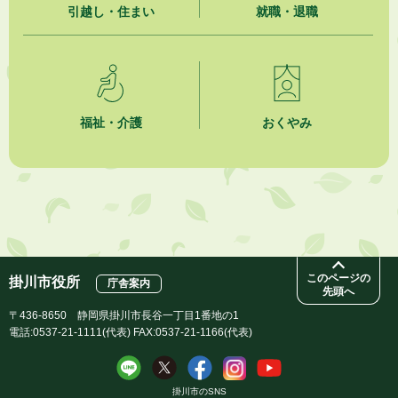
引越し・住まい
就職・退職
2026年8月4日
市民の勇気ある応急手当に感謝状を贈呈しました
2026年8月4日
夏季休暇期間 開業医等診療予定
福祉・介護
おくやみ
2026年8月3日
「水道カルテ」の公表について
2026年8月3日
企業版ふるさと納税（地方創生応援税制）のお願い
このページの
掛川市役所
庁舎案内
先頭へ
〒436-8650 静岡県掛川市長谷一丁目1番地の1
電話:0537-21-1111(代表) FAX:0537-21-1166(代表)
掛川市のSNS