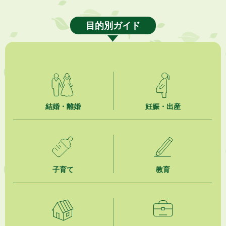
2026年8月7日
「掛川の教育<統計書>」について
目的別ガイド
2026年8月6日
熱中症対策「クーリングシェルター」の設置について
2026年8月6日
就職・転職相談会のご案内
2026年8月6日
結婚・離婚
妊娠・出産
「お茶を知る・体験する講座」を開催します
2026年8月5日
ジュビロ磐田（情報提供・お知らせ）
子育て
教育
2026年8月5日
掛川市広告入り窓口封筒無償提供者募集
2026年8月4日
【日本DX大賞2026】ポスターセッション最優秀賞を受賞しました！