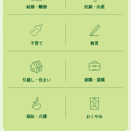
企業版ふるさと納税（地方創生応援税制）のお願い
結婚・離婚
妊娠・出産
2026年8月3日
【参加者募集】プロ棋士から学ぼう！はじめての将棋教室
2026年8月1日
「かけがわ手話動画」で手話を学ぼう！
子育て
教育
2026年8月1日
市民活動カレンダー（リスト形式）
2026年8月1日
引越し・住まい
就職・退職
今月の広報かけがわ
2026年8月1日
市議会だより 第100号 (令和8年8月1日発行)を掲載しました
福祉・介護
おくやみ