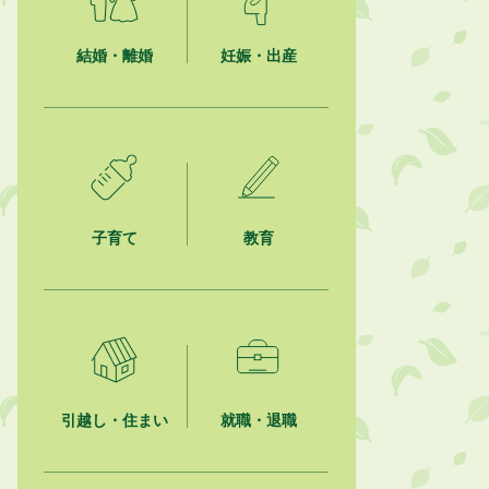
熱中症対策「クーリングシェルタ
ー」の設置について
結婚・離婚
妊娠・出産
2026年8月6日
就職・転職相談会のご案内
2026年8月6日
「お茶を知る・体験する講座」を開
催します
子育て
教育
2026年8月5日
ジュビロ磐田（情報提供・お知ら
せ）
2026年8月5日
掛川市広告入り窓口封筒無償提供者
募集
引越し・住まい
就職・退職
2026年8月4日
【日本DX大賞2026】ポスターセッ
ション最優秀賞を受賞しました！