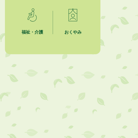
2026年8月4日
市民の勇気ある応急手当に感謝状を
贈呈しました
福祉・介護
おくやみ
2026年8月4日
夏季休暇期間 開業医等診療予定
2026年8月3日
「水道カルテ」の公表について
2026年8月3日
企業版ふるさと納税（地方創生応援
税制）のお願い