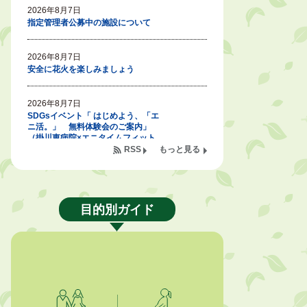
2026年8月7日
指定管理者公募中の施設について
2026年8月7日
安全に花火を楽しみましょう
2026年8月7日
SDGsイベント「 はじめよう、「エ
ニ活。」 無料体験会のご案内」
（掛川東病院×エニタイムフィット
ネス掛川店)
RSS
もっと見る
2026年8月7日
「掛川の教育<統計書>」について
目的別ガイド
2026年8月6日
令和８年度公民館等（大東北公民
館、大須賀中央公民館）講座のお知
らせ
2026年8月6日