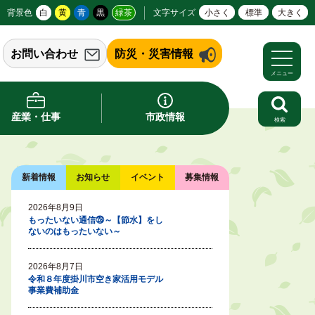
背景色
白
黄
青
黒
緑茶
文字サイズ
小さく
標準
大きく
お問い合わせ
防災・災害情報
メニュー
産業・仕事
市政情報
検索
新着情報
お知らせ
イベント
募集情報
2026年8月9日
もったいない通信㉘～【節水】をし
ないのはもったいない～
2026年8月7日
令和８年度掛川市空き家活用モデル
事業費補助金