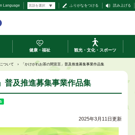
gn Language
ふりがなをつける
読み上げる
健康・福祉
観光・文化・スポーツ
について
›
「かけがわお茶の間宣言」普及推進募集事業作品集
」普及推進募集事業作品集
2025年3月11日更新