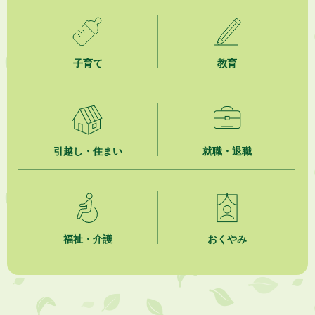
2026年8月3日
「水道カルテ」の公表について
2026年8月3日
子育て
教育
企業版ふるさと納税（地方創生応援税制）のお願い
2026年8月3日
【参加者募集】プロ棋士から学ぼう！はじめての将棋教室
2026年8月1日
引越し・住まい
就職・退職
「かけがわ手話動画」で手話を学ぼう！
2026年8月1日
市民活動カレンダー（リスト形式）
福祉・介護
おくやみ
2026年8月1日
今月の広報かけがわ
2026年8月1日
市議会だより 第100号 (令和8年8月1日発行)を掲載しました