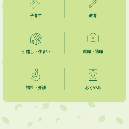
市民の勇気ある応急手当に感謝状を贈呈しました
子育て
教育
2026年8月4日
夏季休暇期間 開業医等診療予定
2026年8月3日
「水道カルテ」の公表について
引越し・住まい
就職・退職
2026年8月3日
企業版ふるさと納税（地方創生応援税制）のお願い
2026年8月3日
【参加者募集】プロ棋士から学ぼう！はじめての将棋教室
福祉・介護
おくやみ
2026年8月1日
「かけがわ手話動画」で手話を学ぼう！
2026年8月1日
市民活動カレンダー（リスト形式）