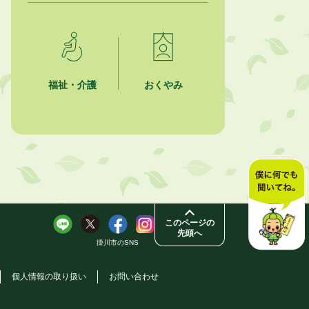
今月の広報かけがわ
2026年8月1日
市議会だより 第100号 (令和8年8月
1日発行)を掲載しました
福祉・介護
おくやみ
2026年7月31日
人材育成講座 かけがわまちづくり
ラボ2026
2026年7月31日
掛川市市民チャレンジ公募事業
「Re-KAKEGAWA（リ・カケガ
ワ）～空き家で出会うもったいない
の宝物～」開催！！
このページの
先頭へ
掛川市のSNS
個人情報の取り扱い
お問い合わせ