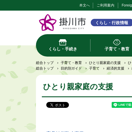
本文へ
ご利用案内
Forei
くらし・行政情報
くらし・手続き
子育て・教育
総合トップ
›
子育て・教育
›
ひとり親家庭の支援
›
ひ
総合トップ
›
目的別ガイド
›
子育て
›
経済的支援
›
ひとり親家庭の支援