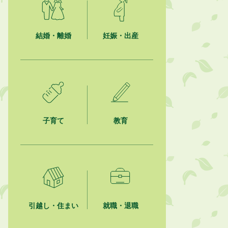
2026年8月3日
「水道カルテ」の公表について
結婚・離婚
妊娠・出産
2026年8月3日
企業版ふるさと納税（地方創生応援
税制）のお願い
2026年8月3日
【参加者募集】プロ棋士から学ぼ
う！はじめての将棋教室
子育て
教育
2026年8月1日
「かけがわ手話動画」で手話を学ぼ
う！
2026年8月1日
市民活動カレンダー（リスト形式）
引越し・住まい
就職・退職
2026年8月1日