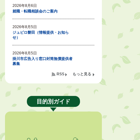
2026年8月6日
就職・転職相談会のご案内
2026年8月5日
ジュビロ磐田（情報提供・お知ら
せ）
2026年8月5日
掛川市広告入り窓口封筒無償提供者
募集
RSS
もっと見る
2026年8月4日
【日本DX大賞2026】ポスターセッ
ション最優秀賞を受賞しました！
目的別ガイド
2026年8月4日
市民の勇気ある応急手当に感謝状を
贈呈しました
2026年8月4日
夏季休暇期間 開業医等診療予定