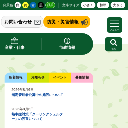
背景色
白
黄
青
黒
緑茶
文字サイズ
小さく
標準
大きく
お問い合わせ
防災・災害情報
メニュー
産業・仕事
市政情報
検索
新着情報
お知らせ
イベント
募集情報
2026年8月6日
指定管理者公募中の施設について
2026年8月6日
熱中症対策「クーリングシェルタ
ー」の設置について