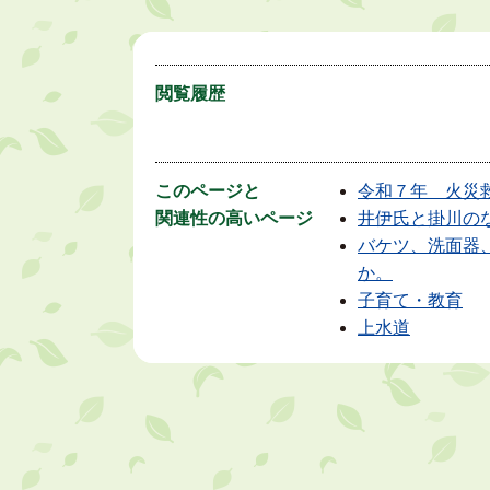
閲覧履歴
このページと
令和７年 火災
関連性の高いページ
井伊氏と掛川の
バケツ、洗面器
か。
子育て・教育
上水道