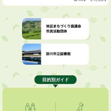
2026年8月5日
掛川市広告入り窓口封筒無償提供者募集
2026年8月4日
【日本DX大賞2026】ポスターセッション最優秀賞を受賞しました！
2026年8月4日
市民の勇気ある応急手当に感謝状を贈呈しました
2026年8月4日
夏季休暇期間 開業医等診療予定
2026年8月3日
「水道カルテ」の公表について
目的別ガイド
2026年8月3日
企業版ふるさと納税（地方創生応援税制）のお願い
2026年8月3日
【参加者募集】プロ棋士から学ぼう！はじめての将棋教室