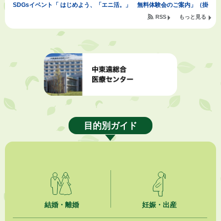
SDGsイベント「 はじめよう、「エニ活。」 無料体験会のご案内」（掛
川東病院×エニタイムフィットネス掛川店)
RSS
もっと見る
2026年8月7日
「掛川の教育<統計書>」について
2026年8月6日
熱中症対策「クーリングシェルター」の設置について
2026年8月6日
就職・転職相談会のご案内
目的別ガイド
2026年8月6日
「お茶を知る・体験する講座」を開催します
2026年8月5日
ジュビロ磐田（情報提供・お知らせ）
2026年8月5日
結婚・離婚
妊娠・出産
掛川市広告入り窓口封筒無償提供者募集