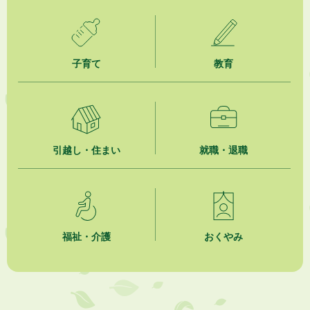
2026年8月4日
【日本DX大賞2026】ポスターセッション最優秀賞を受賞しました！
2026年8月4日
子育て
教育
市民の勇気ある応急手当に感謝状を贈呈しました
2026年8月4日
夏季休暇期間 開業医等診療予定
引越し・住まい
就職・退職
2026年8月3日
「水道カルテ」の公表について
2026年8月3日
企業版ふるさと納税（地方創生応援税制）のお願い
福祉・介護
おくやみ