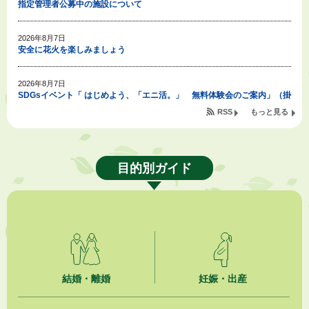
指定管理者公募中の施設について
2026年8月7日
安全に花火を楽しみましょう
2026年8月7日
SDGsイベント「 はじめよう、「エニ活。」 無料体験会のご案内」（掛
川東病院×エニタイムフィットネス掛川店)
RSS
もっと見る
2026年8月7日
「掛川の教育<統計書>」について
目的別ガイド
2026年8月6日
熱中症対策「クーリングシェルター」の設置について
2026年8月6日
就職・転職相談会のご案内
2026年8月6日
結婚・離婚
妊娠・出産
「お茶を知る・体験する講座」を開催します