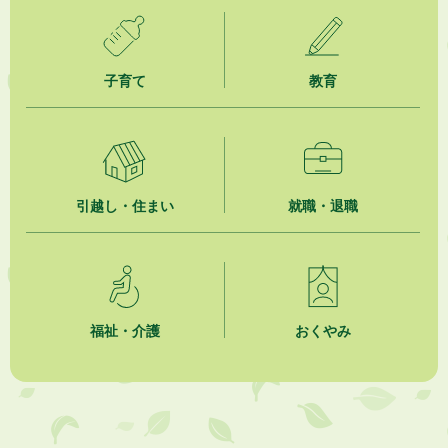
2026年8月5日
ジュビロ磐田（情報提供・お知らせ）
子育て
教育
2026年8月5日
掛川市広告入り窓口封筒無償提供者募集
2026年8月4日
【日本DX大賞2026】ポスターセッション最優秀賞を受賞しました！
引越し・住まい
就職・退職
2026年8月4日
市民の勇気ある応急手当に感謝状を贈呈しました
2026年8月4日
夏季休暇期間 開業医等診療予定
福祉・介護
おくやみ
2026年8月3日
「水道カルテ」の公表について
2026年8月3日
企業版ふるさと納税（地方創生応援税制）のお願い