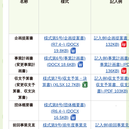
名称
様式
記入例
様式第5号(企画提案書)
記入例)企画提案書 (
企画提案書
(R7.4~) (DOCX
132KB)
19.8KB)
様式第6号(事業計画書)
記入例)事業計画書
事業計画書
(DOCX 18.6KB)
事業計画書) (P
（変更事業計
136KB)
画書）
様式第7号(収支予算・決
記入例)収支予算書
収支予算書
算書) (XLSX 12.7KB)
収支予算書、収支
（変更収支予
書) (PDF 103KB)
算書、収支決
算書）
様式第8号(団体概要書)
団体概要書
-
(R6.4~) (DOCX
16.5KB)
様式第9号(前年度事業見
記入例)前回事業
前回事業見直