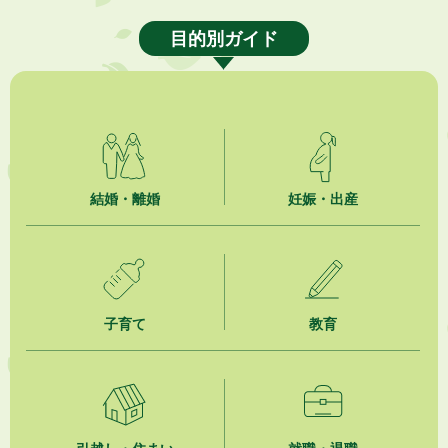
「お茶を知る・体験する講座」を開催します
目的別ガイド
2026年8月5日
ジュビロ磐田（情報提供・お知らせ）
2026年8月5日
掛川市広告入り窓口封筒無償提供者募集
2026年8月4日
結婚・離婚
妊娠・出産
【日本DX大賞2026】ポスターセッション最優秀賞を受賞しました！
2026年8月4日
市民の勇気ある応急手当に感謝状を贈呈しました
2026年8月4日
子育て
教育
夏季休暇期間 開業医等診療予定
2026年8月3日
「水道カルテ」の公表について