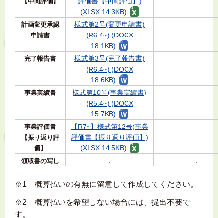
評価書【中間評価】)
【中間評価】
(XLSX 14.3KB)
様式第2号(変更申請書)
計画変更承認
-
(R6.4~) (DOCX
申請書
18.1KB)
様式第3号(完了報告書)
完了報告書
-
(R6.4~) (DOCX
18.6KB)
様式第10号(事業実績書)
事業実績書
-
(R5.4~) (DOCX
15.7KB)
【R7~】様式第12号(事業
事業評価書
-
評価書【振り返り評価】)
【振り返り評
(XLSX 14.5KB)
価】
領収書の写し
-
-
※1 概算払いの有無に留意して作成してください。
※2 概算払いを希望しない場合には、提出不要で
す。