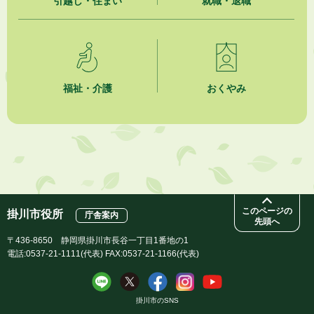
引越し・住まい
就職・退職
2026年8月3日
企業版ふるさと納税（地方創生応援税制）のお願い
2026年8月3日
【参加者募集】プロ棋士から学ぼう！はじめての将棋教室
福祉・介護
おくやみ
このページの
掛川市役所
庁舎案内
先頭へ
〒436-8650 静岡県掛川市長谷一丁目1番地の1
電話:0537-21-1111(代表) FAX:0537-21-1166(代表)
掛川市のSNS