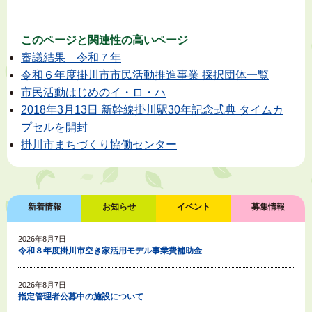
このページと
関連性の高いページ
審議結果 令和７年
令和６年度掛川市市民活動推進事業 採択団体一覧
市民活動はじめのイ・ロ・ハ
2018年3月13日 新幹線掛川駅30年記念式典 タイムカ
プセルを開封
掛川市まちづくり協働センター
新着情報
お知らせ
イベント
募集情報
2026年8月7日
令和８年度掛川市空き家活用モデル事業費補助金
2026年8月7日
指定管理者公募中の施設について