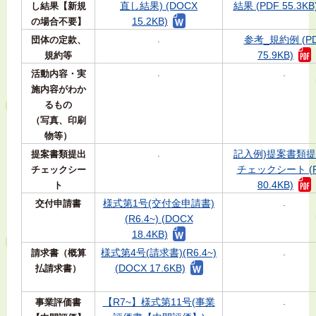
直し結果) (DOCX
結果 (PDF 55.3KB
し結果【新規
15.2KB)
の場合不要】
参考_規約例 (P
団体の定款、
-
75.9KB)
規約等
活動内容・実
-
-
施内容がわか
るもの
（写真、印刷
物等）
記入例)提案書類
提案書類提出
-
チェックシート (P
チェックシー
80.4KB)
ト
様式第1号(交付金申請書)
交付申請書
-
(R6.4~) (DOCX
18.4KB)
様式第4号(請求書)(R6.4~)
請求書（概算
-
(DOCX 17.6KB)
払請求書）
【R7~】様式第11号(事業
事業評価書
-