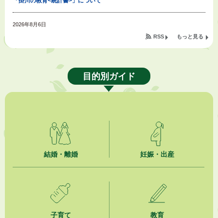
「掛川の教育<統計書>」について
2026年8月6日
令和８年度公民館等（大東北公民館、大須賀中央公民館）講座のお知らせ
RSS
もっと見る
2026年8月6日
熱中症対策「クーリングシェルター」の設置について
目的別ガイド
2026年8月6日
就職・転職相談会のご案内
2026年8月6日
「お茶を知る・体験する講座」を開催します
2026年8月5日
結婚・離婚
妊娠・出産
ジュビロ磐田（情報提供・お知らせ）
2026年8月5日
掛川市広告入り窓口封筒無償提供者募集
子育て
教育
2026年8月4日