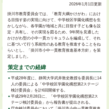
2026年1月1日更新
掛川市教育委員会では、「教育大綱かけがわ」におけ
る目指す姿の実現に向けて、中学校区学園化構想を生
かしながら、各学園が地域と共に目指す子ども像を設
定・共有し、その実現を図るため、9年間を見通した
かけがわ型の小中一貫カリキュラムを編成して、それ
に基づいて行う系統性のある教育を推進することをね
らいとし、「掛川市小中一貫教育推進基本方針」を策
定しました。
策定までの経緯
平成28年度に、静岡大学武井敦史教授を委員長に14
人の委員による「中学校区学園化構想第2ステージ
検討委員会」を計6回開催する。
平成29年2月28日に、「中学校区学園化構想第2ス
テージ検討委員会」から報告書が提出される。
庁内検討委員会において「掛川市小中一貫教育推進