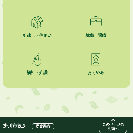
【日本DX大賞2026】ポスターセッション最優秀賞を受賞しました！
2026年8月4日
市民の勇気ある応急手当に感謝状を贈呈しました
引越し・住まい
就職・退職
2026年8月4日
夏季休暇期間 開業医等診療予定
2026年8月3日
「水道カルテ」の公表について
福祉・介護
おくやみ
2026年8月3日
企業版ふるさと納税（地方創生応援税制）のお願い
2026年8月3日
【参加者募集】プロ棋士から学ぼう！はじめての将棋教室
このページの
掛川市役所
庁舎案内
先頭へ