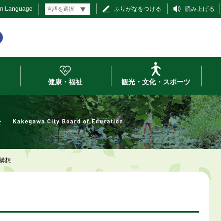
gn Language
ふりがなをつける
読み上げる
健康・福祉
観光・文化・スポーツ
会
構想