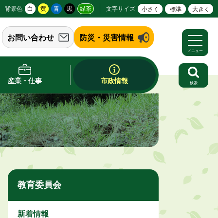
背景色
白
黄
青
黒
緑茶
文字サイズ
小さく
標準
大きく
お問い合わせ
防災・災害情報
メニュー
産業・仕事
市政情報
検索
教育委員会
新着情報