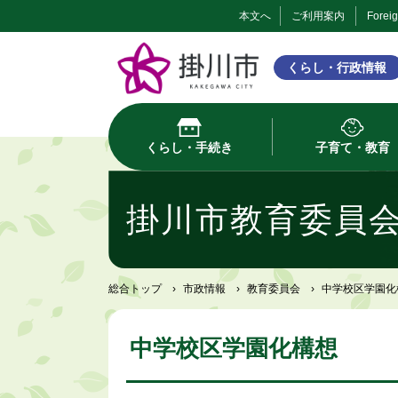
本文へ
ご利用案内
Forei
くらし・行政情報
くらし・手続き
子育て・教育
掛川市教育委員
総合トップ
›
市政情報
›
教育委員会
›
中学校区学園化
中学校区学園化構想