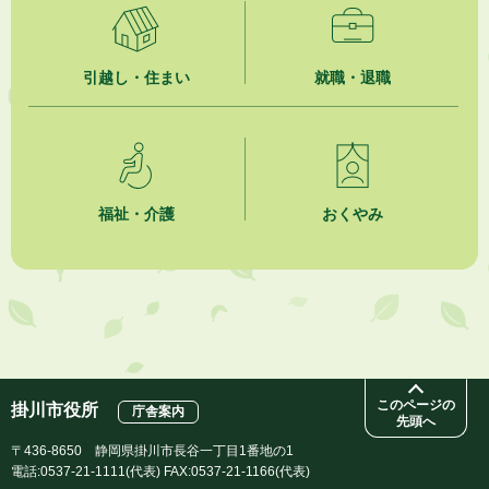
市民活動カレンダー（リスト形式）
2026年8月1日
引越し・住まい
就職・退職
今月の広報かけがわ
2026年8月1日
市議会だより 第100号 (令和8年8月1日発行)を掲載しました
福祉・介護
おくやみ
このページの
掛川市役所
庁舎案内
先頭へ
〒436-8650 静岡県掛川市長谷一丁目1番地の1
電話:0537-21-1111(代表) FAX:0537-21-1166(代表)