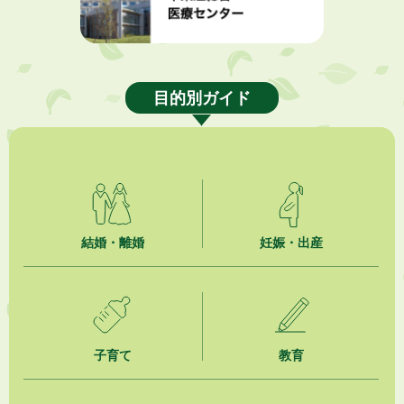
2026年8月4日
市民の勇気ある応急手当に感謝状を贈呈しました
目的別ガイド
2026年8月4日
夏季休暇期間 開業医等診療予定
2026年8月3日
「水道カルテ」の公表について
2026年8月3日
企業版ふるさと納税（地方創生応援税制）のお願い
結婚・離婚
妊娠・出産
2026年8月3日
【参加者募集】プロ棋士から学ぼう！はじめての将棋教室
2026年8月1日
「かけがわ手話動画」で手話を学ぼう！
子育て
教育
2026年8月1日