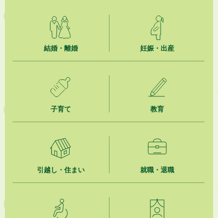
2026年8月6日
就職・転職相談会のご案内
2026年8月6日
結婚・離婚
妊娠・出産
「お茶を知る・体験する講座」を開催します
2026年8月5日
ジュビロ磐田（情報提供・お知らせ）
子育て
教育
2026年8月5日
掛川市広告入り窓口封筒無償提供者募集
2026年8月4日
【日本DX大賞2026】ポスターセッション最優秀賞を受賞しました！
引越し・住まい
就職・退職
2026年8月4日
市民の勇気ある応急手当に感謝状を贈呈しました
2026年8月4日
夏季休暇期間 開業医等診療予定