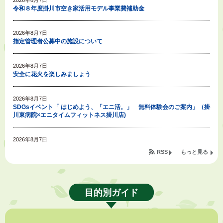
2026年8月7日
令和８年度掛川市空き家活用モデル事業費補助金
2026年8月7日
指定管理者公募中の施設について
2026年8月7日
安全に花火を楽しみましょう
2026年8月7日
SDGsイベント「 はじめよう、「エニ活。」 無料体験会のご案内」（掛
川東病院×エニタイムフィットネス掛川店)
2026年8月7日
「掛川の教育<統計書>」について
RSS
もっと見る
2026年8月6日
令和８年度公民館等（大東北公民館、大須賀中央公民館）講座のお知らせ
目的別ガイド
2026年8月6日
熱中症対策「クーリングシェルター」の設置について