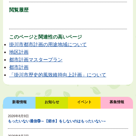
閲覧履歴
このページと
関連性の高いページ
掛川市都市計画の用途地域について
地区計画
都市計画マスタープラン
都市計画
「掛川市歴史的風致維持向上計画」について
新着情報
お知らせ
イベント
募集情報
2026年8月9日
もったいない通信㉘～【節水】をしないのはもったいない～