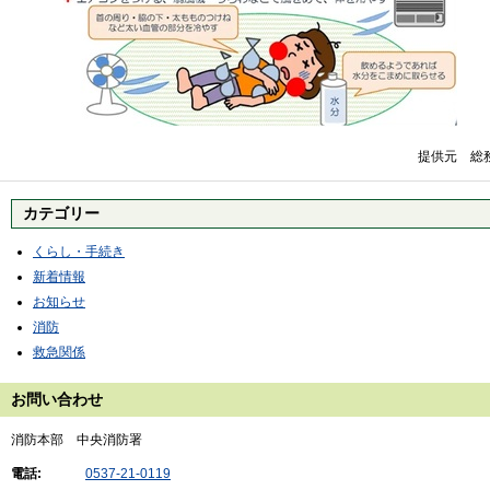
提供元 総務省消
カテゴリー
くらし・手続き
新着情報
お知らせ
消防
救急関係
お問い合わせ
消防本部 中央消防署
電話:
0537-21-0119