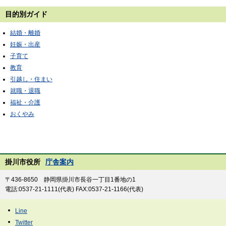
目的別ガイド
結婚・離婚
妊娠・出産
子育て
教育
引越し・住まい
就職・退職
福祉・介護
おくやみ
掛川市役所
庁舎案内
〒436-8650 静岡県掛川市長谷一丁目1番地の1
電話:0537-21-1111(代表) FAX:0537-21-1166(代表)