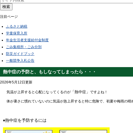
検索
注目ページ
ふるさと納税
学童保育入所
年金生活者支援給付金制度
ごみ集積所・ごみ分別
防災ガイドブック
一般競争入札公告
熱中症の予防と、もしなってしまったら・・・
2026年5月12日更新
「熱中症」
気温が上昇すると心配になってくるのが
ですよね！
体が暑さに慣れていないのに気温が急上昇すると特に危険で、初夏や梅雨の晴
♦熱中症を予防するには