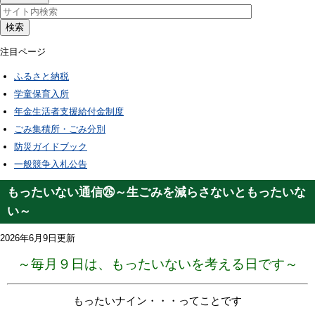
検索
注目ページ
ふるさと納税
学童保育入所
年金生活者支援給付金制度
ごみ集積所・ごみ分別
防災ガイドブック
一般競争入札公告
もったいない通信㉖～生ごみを減らさないともったいな
い～
2026年6月9日更新
～毎月９日は、もったいないを考える日です～
もったいナイン・・・ってことです