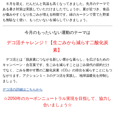
６月を迎え、だんだんと気温も高くなってきました。先月のテーマで
ある暑さ対策は実践していただけましたでしょうか。夏が近づき、食品
が傷みやすくなり生ごみが増える時期です。緑のカーテンで育てた野菜
も無駄なく使い、もったいないを減らしていきましょう。
今月のもったいない運動のテーマは
デコ活チャレンジ！【生ごみから減らす二酸化炭
素】
デコ活とは「脱炭素につながる新しい豊かな暮らし」を広げるための
キャンペーン・合言葉です。生ごみを減らすことはごみ袋代の節約だけ
でなく、ごみを燃やす際の二酸化炭素（CO₂）の排出を減らすことにもつ
ながります。アクション１～３のデコ活を実践し、地球温暖化を抑制し
ましょう。
デコ活の詳細はこちらから
☆2050年のカーボンニュートラル実現を目指して、協力し
合いましょう☆