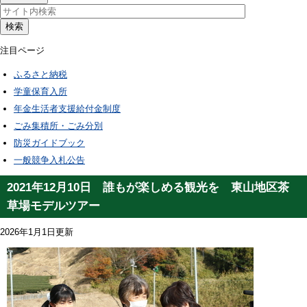
検索
注目ページ
ふるさと納税
学童保育入所
年金生活者支援給付金制度
ごみ集積所・ごみ分別
防災ガイドブック
一般競争入札公告
2021年12月10日 誰もが楽しめる観光を 東山地区茶
草場モデルツアー
2026年1月1日更新