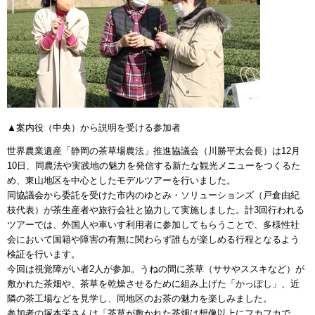
▲案内役（中央）から説明を受ける参加者
世界農業遺産「静岡の茶草場農法」推進協議会（川勝平太会長）は12月
10日、同農法や実践地の魅力を発信する新たな観光メニューをつくるた
め、東山地区を中心としたモデルツアーを行いました。
同協議会から委託を受けた市内のゆとみ・ソリューションズ（戸倉由紀
枝代表）が茶生産者や旅行会社と協力して実施しました。計3回行われる
ツアーでは、外国人や車いす利用者に参加してもらうことで、多様性社
会において国籍や障害の有無に関わらず誰もが楽しめる行程となるよう
検証を行います。
今回は視覚障がい者2人が参加。うねの間に茶草（ササやススキなど）が
敷かれた茶畑や、茶草を乾燥させるために組み上げた「かっぽし」、近
隣の茶工場などを見学し、同地区のお茶の魅力を楽しみました。
参加者の塚本栄さんは「茶草が敷かれた茶畑は想像以上にフカフカで、