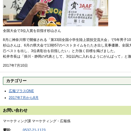
全国大会で3位入賞を目指す杉山さん
8月に神奈川県で開催される「第33回全国小学生陸上競技交流大会」で5年男子1
杉山さんは、6月の県大会で13秒57のベストタイムをたたき出し見事優勝。全
己ベストを出し、3位表彰台を目指したい」と力強く目標を掲げました。
松井市長は「掛川・静岡の代表として、3位以内に入れるようにがんばって」と
2017年7月10日
カテゴリー
広報プラスONE
2017年7月から8月
お問い合わせ
マーケティング課 マーケティング・広報係
電話:
0537-21-1123