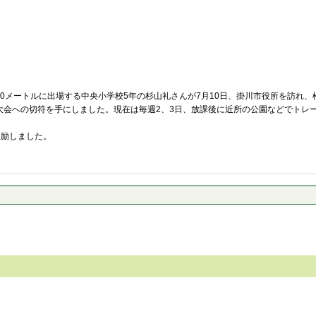
00メートルに出場する中央小学校5年の杉山礼さんが7月10日、掛川市役所を訪れ
国大会への切符を手にしました。現在は毎週2、3日、放課後に近所の公園などでト
激励しました。