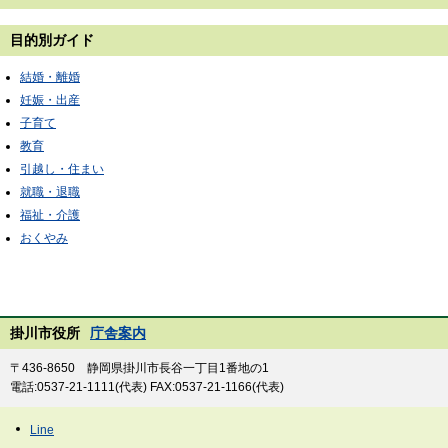
目的別ガイド
結婚・離婚
妊娠・出産
子育て
教育
引越し・住まい
就職・退職
福祉・介護
おくやみ
掛川市役所
庁舎案内
〒436-8650 静岡県掛川市長谷一丁目1番地の1
電話:0537-21-1111(代表) FAX:0537-21-1166(代表)