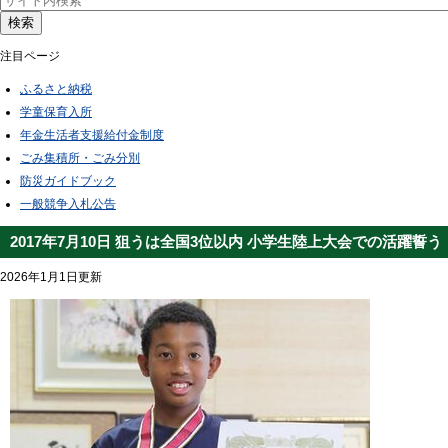
検索
注目ページ
ふるさと納税
学童保育入所
年金生活者支援給付金制度
ごみ集積所・ごみ分別
防災ガイドブック
一般競争入札公告
2017年7月10日 狙うは全国3位以内 小学生陸上大会での活躍誓う
2026年1月1日更新