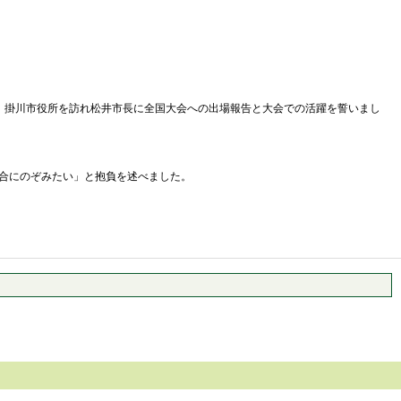
日、掛川市役所を訪れ松井市長に全国大会への出場報告と大会での活躍を誓いまし
。
試合にのぞみたい」と抱負を述べました。