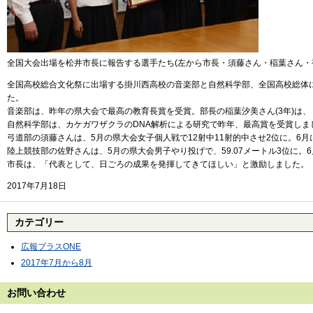
全国大会出場を松井市長に報告する選手たち(左から市長・須藤さん・稲葉さん・
全国高校総合文化祭に出場する掛川西高校の音楽部と自然科学部、全国高校総体に出
た。
音楽部は、昨年の県大会で最高の教育長賞を受賞。部長の稲葉汐美さん(3年)は
自然科学部は、カケガワザクラのDNA解析による研究で昨年、最高賞を受賞しま
弓道部の須藤さんは、5月の県大会女子個人戦で12射中11射的中させ2位に。
陸上競技部の佐野さんは、5月の県大会男子やり投げで、59.07メートル3位に。
市長は、「代表として、日ごろの成果を発揮してきてほしい」と激励しました。
2017年7月18日
カテゴリー
広報プラスONE
2017年7月から8月
お問い合わせ