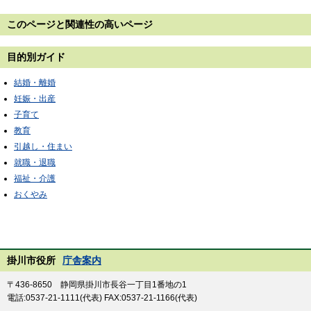
このページと
関連性の高いページ
目的別ガイド
結婚・離婚
妊娠・出産
子育て
教育
引越し・住まい
就職・退職
福祉・介護
おくやみ
掛川市役所
庁舎案内
〒436-8650 静岡県掛川市長谷一丁目1番地の1
電話:0537-21-1111(代表) FAX:0537-21-1166(代表)