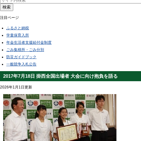
検索
注目ページ
ふるさと納税
学童保育入所
年金生活者支援給付金制度
ごみ集積所・ごみ分別
防災ガイドブック
一般競争入札公告
2017年7月18日 掛西全国出場者 大会に向け抱負を語る
2026年1月1日更新