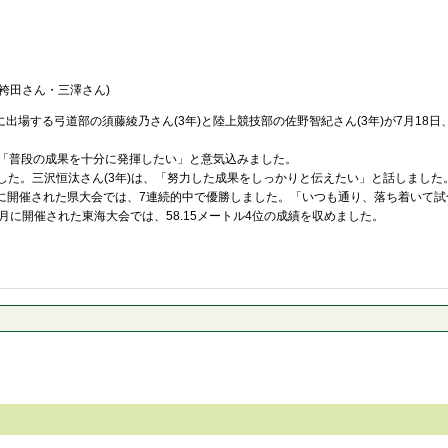
袴田さん・三澤さん)
場する弓道部の須藤綾乃さん(3年)と陸上競技部の佐野智紀さん(3年)が7月18
、「普段の成果を十分に発揮したい」と意気込みました。
した。三沢恒汰さん(3年)は、「努力した成果をしっかりと伝えたい」と話しました
6月に開催された県大会では、7連続的中で優勝しました。「いつも通り、落ち着いて
6月に開催された東海大会では、58.15メートル4位の成績を収めました。