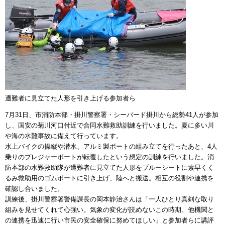
遭難者に見立てた人形を引き上げる参加者ら
7月31日、市消防本部・掛川警察署・シーバード掛川から総勢41人が参加
し、国安の菊川河口付近で合同水難救助訓練を行いました。夏に多い川
や海の水難事故に備えて行っています。
水上バイクの操縦や潜水、アルミ製ボートの組み立てを行ったあと、4人
乗りのプレジャーボートが転覆したという想定の訓練を行いました。消
防本部の水難救助隊が遭難者に見立てた人形をブルーシートに素早くく
るみ救助用のゴムボートに引き上げ、陸へと搬送。相互の役割や連携を
確認し合いました。
訓練後、掛川警察署警備課長の岡本静治さんは「一人ひとり真剣な取り
組みを見せてくれて心強い。気象の変化が読めないこの時期、他機関と
の連携を迅速に行い市民の安全確保に努めてほしい」と参加者らに講評