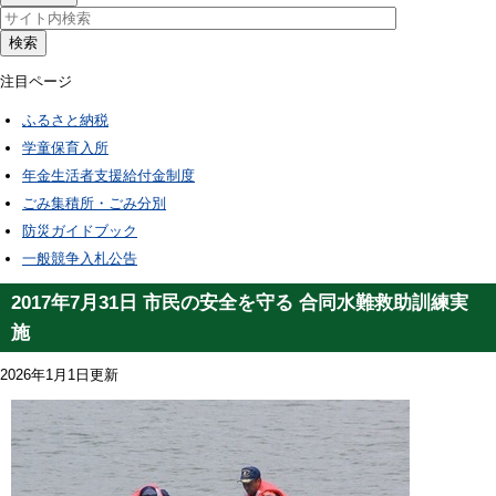
検索
注目ページ
ふるさと納税
学童保育入所
年金生活者支援給付金制度
ごみ集積所・ごみ分別
防災ガイドブック
一般競争入札公告
2017年7月31日 市民の安全を守る 合同水難救助訓練実
施
2026年1月1日更新