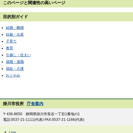
このページと
関連性の高いページ
目的別ガイド
結婚・離婚
妊娠・出産
子育て
教育
引越し・住まい
就職・退職
福祉・介護
おくやみ
掛川市役所
庁舎案内
〒436-8650 静岡県掛川市長谷一丁目1番地の1
電話:0537-21-1111(代表) FAX:0537-21-1166(代表)