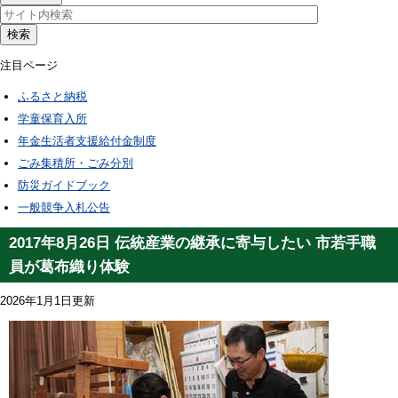
検索
注目ページ
ふるさと納税
学童保育入所
年金生活者支援給付金制度
ごみ集積所・ごみ分別
防災ガイドブック
一般競争入札公告
2017年8月26日 伝統産業の継承に寄与したい 市若手職
員が葛布織り体験
2026年1月1日更新