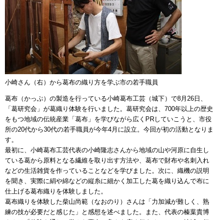
小崎さん（右）から葛布の織り方を学ぶ市の若手職員
葛布（かっぷ）の製造を行っている小崎葛布工芸（城下）で8月26日、
「葛研究会」が葛織り体験を行いました。葛研究会は、700年以上の歴史
をもつ地域の伝統産業「葛布」を学びながら広くPRしていこうと、市役
所の20代から30代の若手職員が今年4月に設立。今回が初の活動となりま
す。
最初に、小崎葛布工芸代表の小崎隆志さんから地域の山や河原に自生し
ている葛から原料となる繊維を取り出す方法や、葛布で財布や名刺入れ
などの生活雑貨を作っていることなどを学びました。次に、織機の説明
を聞き、実際に絹や綿などの縦糸に細かく加工した葛を織り込んで布に
仕上げる葛布織りを体験しました。
葛布織りを体験した柴山尚範（なおのり）さんは「力加減が難しく、熟
練の技が必要だと感じた」と感想を述べました。また、代表の榛葉貴博