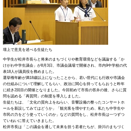
壇上で意見を述べる生徒たち
中学生が松井市長らと将来のまちづくりや教育環境などを議論する「か
けがわ中学生議会」が8月3日、市議会議場で開催され、市内9中学校の代
表18人が議員役を務めました。
選挙権年齢が満18歳以上になったことから、若い世代にも行政や市議会
の仕組みについて理解してもらい、政治に関心を持ってもらおうと昨年
に続き2回目の開催となりました。今回初めて市長の答弁の後、さらに質
問を認める「再質問」の制度を導入しました。
生徒たちは、「文化の質向上をねらい、音響設備の整ったコンサートホ
ールを新設してみてはどうか」「観光客を増やすため、私たち中学生や
市民の力をどう使っていくのか」などの質問をし、松井市長は一つずつ
ていねいに答えていきました。
松井市長は「この議会を通して未来を担う若者たちが、掛川のまちづく