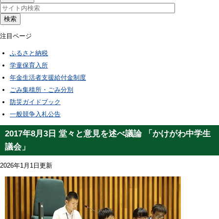
検索
注目ページ
ふるさと納税
学童保育入所
年金生活者支援給付金制度
ごみ集積所・ごみ分別
防災ガイドブック
一般競争入札公告
2017年8月3日 堂々と意見を述べ議論 「かけがわ中学生
議会」
2026年1月1日更新