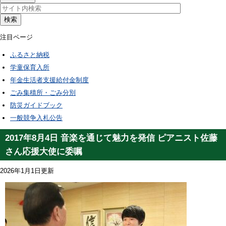
検索
注目ページ
ふるさと納税
学童保育入所
年金生活者支援給付金制度
ごみ集積所・ごみ分別
防災ガイドブック
一般競争入札公告
2017年8月4日 音楽を通じて魅力を発信 ピアニスト佐藤
さん応援大使に委嘱
2026年1月1日更新