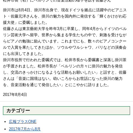
松井市長（右）にベルリンでの音楽活動の様子を話す佐藤さん
掛川市は8月4日、掛川市出身で、現在ドイツを拠点に活躍中のピアニス
ト・佐藤元洋さんを、掛川の魅力を国内外に発信する「輝くかけがわ応
援大使」に委嘱しました。
佐藤さんは東京藝術大学を昨年3月に卒業し、同年4月からドイツのベル
リン芸術大学へ留学。世界から集まる学生たちの中で、刺激を受けなが
らピアノの勉強に励んでいます。これまでにも、数々のピアノコンクー
ルで入賞を果たしてきたほか、ソウルやワルシャワ、パリなどの演奏会
にも出演してきました。
掛川市役所で行われた委嘱式では、松井市長から委嘱書と深蒸し掛川茶
が手渡されました。松井市長が「ベルリンの方々に掛川の魅力を発信
し、交流のきっかけになるような活動もお願いしたい」と話すと、佐藤
さんは「音楽に国境はない。幼いころからお世話になった掛川の魅力
を、音楽活動を通じて発信したい」とにこやかに語りました。
2017年8月4日
カテゴリー
広報プラスONE
2017年7月から8月