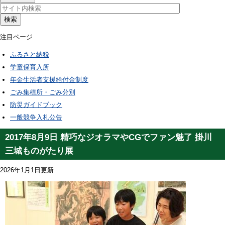
検索
注目ページ
ふるさと納税
学童保育入所
年金生活者支援給付金制度
ごみ集積所・ごみ分別
防災ガイドブック
一般競争入札公告
2017年8月9日 精巧なジオラマやCGでファン魅了 掛川
三城ものがたり展
2026年1月1日更新