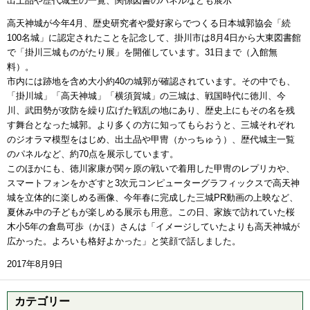
出土品や歴代城主の一覧、関係図書のパネルなども展示
高天神城が今年4月、歴史研究者や愛好家らでつくる日本城郭協会「続
100名城」に認定されたことを記念して、掛川市は8月4日から大東図書館
で「掛川三城ものがたり展」を開催しています。31日まで（入館無
料）。
市内には跡地を含め大小約40の城郭が確認されています。その中でも、
「掛川城」「高天神城」「横須賀城」の三城は、戦国時代に徳川、今
川、武田勢が攻防を繰り広げた戦乱の地にあり、歴史上にもその名を残
す舞台となった城郭。より多くの方に知ってもらおうと、三城それぞれ
のジオラマ模型をはじめ、出土品や甲冑（かっちゅう）、歴代城主一覧
のパネルなど、約70点を展示しています。
このほかにも、徳川家康が関ヶ原の戦いで着用した甲冑のレプリカや、
スマートフォンをかざすと3次元コンピューターグラフィックスで高天神
城を立体的に楽しめる画像、今年春に完成した三城PR動画の上映など、
夏休み中の子どもが楽しめる展示も用意。この日、家族で訪れていた桜
木小5年の倉島可歩（かほ）さんは「イメージしていたよりも高天神城が
広かった。よろいも格好よかった」と笑顔で話しました。
2017年8月9日
カテゴリー