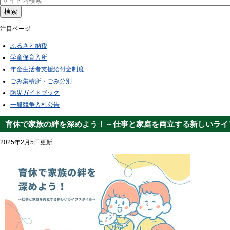
検索
注目ページ
ふるさと納税
学童保育入所
年金生活者支援給付金制度
ごみ集積所・ごみ分別
防災ガイドブック
一般競争入札公告
育休で家族の絆を深めよう！～仕事と家庭を両立する新しいライ
2025年2月5日更新