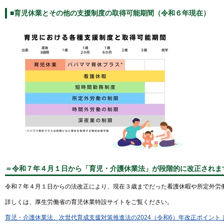
■育児休業とその他の支援制度の取得可能期間（令和６年現在）
＝令和７年４月１日から「育児・介護休業法」が段階的に改正されま
令和７年４月１日からの法改正により、現在３歳までだった看護休暇や所定外労
詳しくは、厚生労働省の育児休業特設サイトをご覧ください。
育児・介護休業法、次世代育成支援対策推進法の2024（令和6）年改正ポイント｜育児休