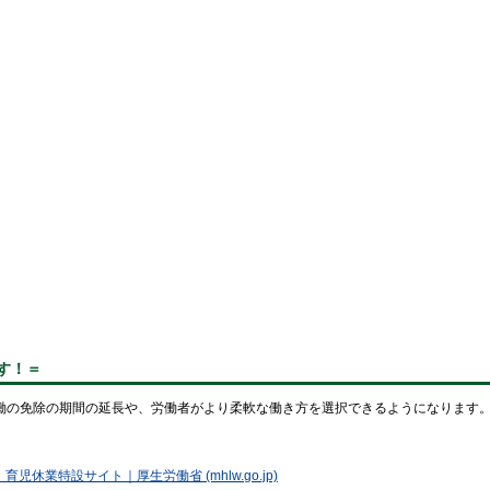
す！＝
働の免除の期間の延長や、労働者がより柔軟な働き方を選択できるようになります
業特設サイト｜厚生労働省 (mhlw.go.jp)