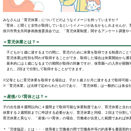
みなさんは「育児休業」についてどのようなイメージを持っていますか？
「育休」と聞くと女性が取得しているというイメージがあるかもしれませんが、
掛川市男女共同参画推進委員会では、「育児休業制度」関するアンケート調査や
＝育児休業とは？＝
子どもが１歳に達するまでの間に、育児のために休業を取得できる制度のこと
育児休業は性別を問わず取得することができ、取得した場合は休業開始から通算18
基本的には１歳になるまでの期間が取得の対象ですが、保育園への入所が困難等
また、2回まで分割して取得することができます。
※父母ともに育児休業を取得する場合は、子が１歳２か月に達するまで取得可能
※「育児休業」は法律で定められたものであり、「育児休暇」は一般的には各会
＝産後パパ育休とは？＝
子の出生後８週間以内に４週間まで取得可能な休業制度であり、育児休業と合わ
休業する２週間前までに申請する必要があり、育児休業と同様、２回まで分割し
育児休業と異なり、「産後パパ育休」の場合、労働者が合意した範囲であれば休
＊「労使協定」とは・・・使用者と労働者の間で労働条件等の約束事を書面契約