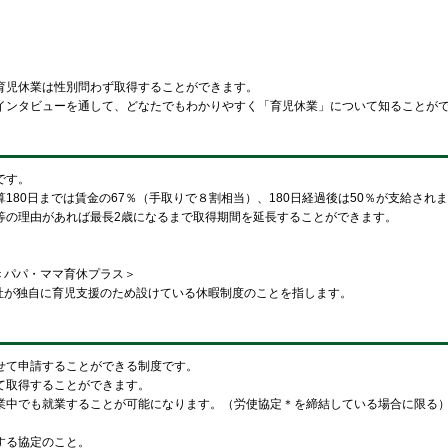
育児休業は性別問わず取得することができます。
インタビューを通して、どなたでもわかりやすく「育児休業」について知ることが
です。
0日までは賃金の67％（手取りで８割相当）、180日経過後は50％が支給され
の理由があれば最長2歳になるまで取得期間を延長することができます。
＜パパ・ママ育休プラス＞
社が独自に育児支援のため設けている休暇制度のことを指します。
せて申請することができる制度です。
て取得することができます。
業中でも就業することが可能になります。（労使協定＊を締結している場合に限る
する協定のこと。