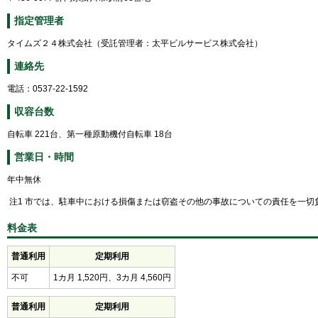
指定管理者
タイムズ２４株式会社（受託管理者：太平ビルサービス株式会社）
連絡先
電話：0537‐22‐1592
収容台数
自転車 221台、第一種原動機付自転車 18台
営業日・時間
年中無休
注1 市では、駐車中における損傷または窃盗その他の事故についての責任を一切
料金表
普通利用
定期利用
不可
1カ月 1,520円、3カ月 4,560円
普通利用
定期利用