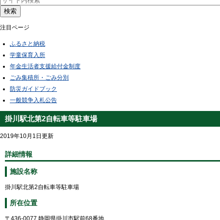
検索
注目ページ
ふるさと納税
学童保育入所
年金生活者支援給付金制度
ごみ集積所・ごみ分別
防災ガイドブック
一般競争入札公告
掛川駅北第2自転車等駐車場
2019年10月1日更新
詳細情報
施設名称
掛川駅北第2自転車等駐車場
所在位置
〒436-0077 静岡県掛川市駅前68番地