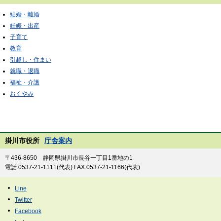
結婚・離婚
妊娠・出産
子育て
教育
引越し・住まい
就職・退職
福祉・介護
おくやみ
掛川市役所
庁舎案内
〒436-8650 静岡県掛川市長谷一丁目1番地の1
電話:0537-21-1111(代表) FAX:0537-21-1166(代表)