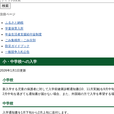
検索
注目ページ
ふるさと納税
学童保育入所
年金生活者支援給付金制度
ごみ集積所・ごみ分別
防災ガイドブック
一般競争入札公告
小・中学校への入学
2026年1月1日更新
小学校
新入学する児童の保護者に対して入学前健康診断通知書(10、11月実施)を9月中
2月中旬を過ぎても通知書が届かない場合、また、外国籍の方で入学を希望する
中学校
入学通知書を1月下旬から2月上旬に送付します。