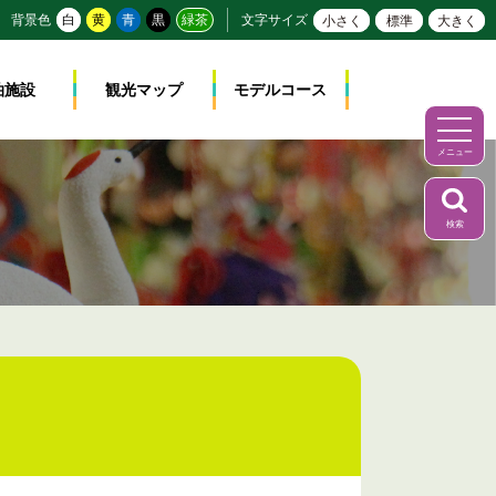
背景色
白
黄
青
黒
緑茶
文字サイズ
小さく
標準
大きく
泊施設
観光マップ
モデルコース
メニュー
検索