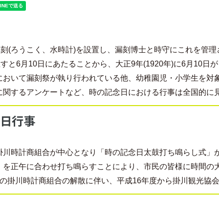
漏刻(ろうこく、水時計)を設置し、漏刻博士と時守にこれを管
すと6月10日にあたることから、大正9年(1920年)に6月10
において漏刻祭が執り行われている他、幼稚園児・小学生を対
に関するアンケートなど、時の記念日における行事は全国的に
日行事
より、掛川時計商組合が中心となり「時の記念日太鼓打ち鳴らし式
」を正午に合わせ打ち鳴らすことにより、市民の皆様に時間の
)1月の掛川時計商組合の解散に伴い、平成16年度から掛川観光