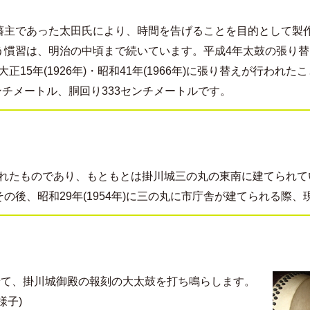
川藩の藩主であった太田氏により、時間を告げることを目的として製
う慣習は、明治の中頃まで続いています。平成4年太鼓の張り
大正15年(1926年)・昭和41年(1966年)に張り替えが行わ
ンチメートル、胴回り333センチメートルです。
再建されたものであり、もともとは掛川城三の丸の東南に建てられ
の後、昭和29年(1954年)に三の丸に市庁舎が建てられる際
せて、掛川城御殿の報刻の大太鼓を打ち鳴らします。
様子)