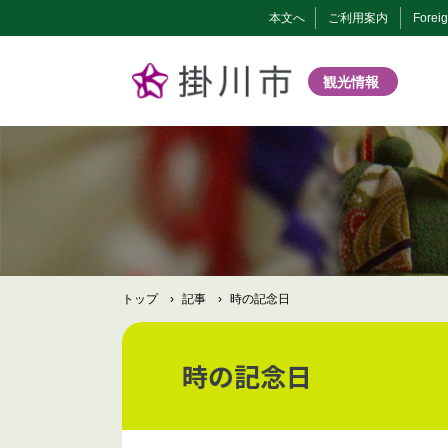
本文へ
ご利用案内
Forei
観光情報
トップ
›
記事
›
時の記念日
時の記念日