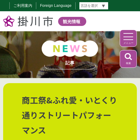
ご利用案内
Foreign Language
観光情報
メニュー
記事
検索
商工祭&ふれ愛・いとくり
通りストリートパフォー
マンス