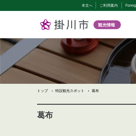
本文へ
ご利用案内
Forei
観光情報
トップ
›
特設観光スポット
›
葛布
葛布