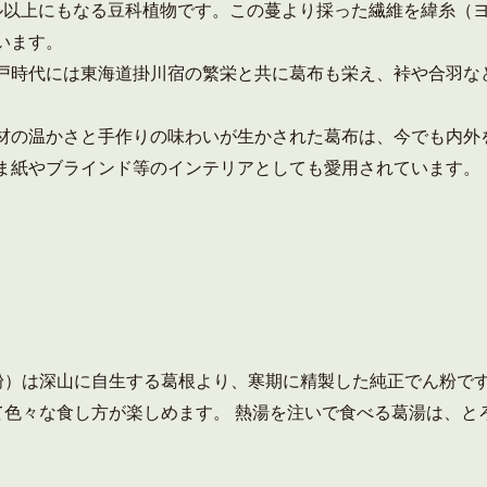
ル以上にもなる豆科植物です。この蔓より採った繊維を緯糸（
います。
戸時代には東海道掛川宿の繁栄と共に葛布も栄え、裃や合羽な
材の温かさと手作りの味わいが生かされた葛布は、今でも内外
ま紙やブラインド等のインテリアとしても愛用されています。
粉）は深山に自生する葛根より、寒期に精製した純正でん粉で
て色々な食し方が楽しめます。 熱湯を注いで食べる葛湯は、と