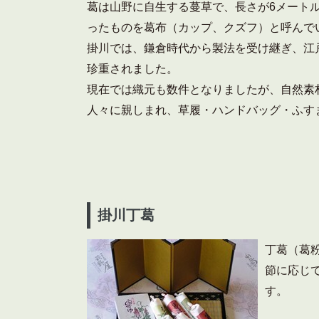
葛は山野に自生する蔓草で、長さが6メート
ったものを葛布（カップ、クズフ）と呼んで
掛川では、鎌倉時代から製法を受け継ぎ、江
珍重されました。
現在では織元も数件となりましたが、自然素
人々に親しまれ、草履・ハンドバッグ・ふす
掛川丁葛
丁葛（葛
節に応じ
す。