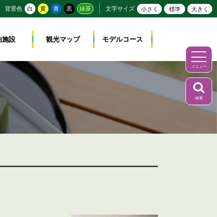
背景色
白
黄
青
黒
緑茶
文字サイズ
小さく
標準
大きく
泊施設
観光マップ
モデルコース
メニュー
検索