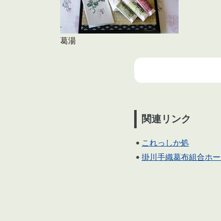
葛湯
関連リンク
これっしか処
掛川手織葛布組合ホー
地
図