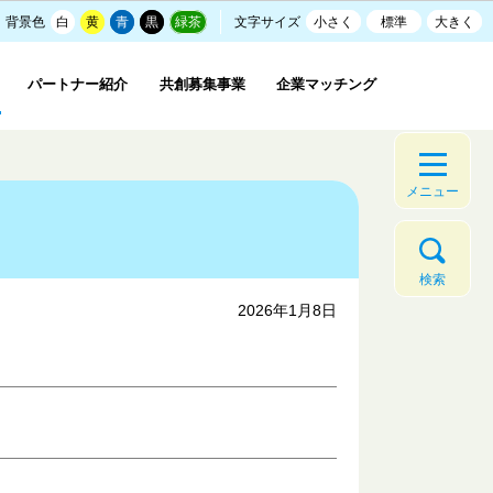
背景色
白
黄
青
黒
緑茶
文字サイズ
小さく
標準
大きく
パートナー紹介
共創募集事業
企業マッチング
メニュー
検索
2026年1月8日