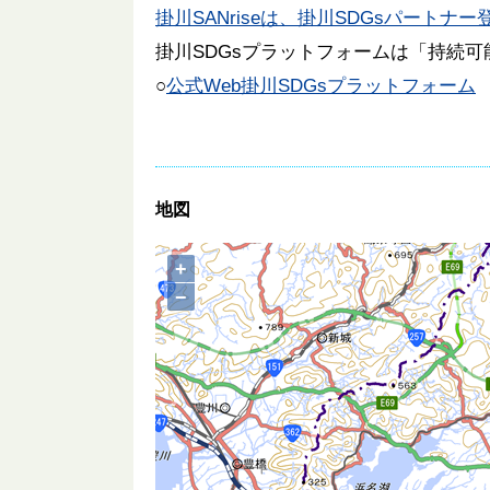
掛川SANriseは、掛川SDGsパートナ
掛川SDGsプラットフォームは「持続
○
公式Web掛川SDGsプラットフォーム
地図
+
−