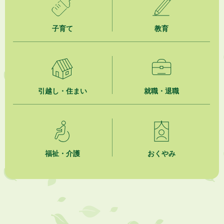
2026年8月3日
子育て
教育
企業版ふるさと納税（地方創生応援税制）のお願い
2026年8月3日
【参加者募集】プロ棋士から学ぼう！はじめての将棋教室
2026年8月1日
引越し・住まい
就職・退職
「かけがわ手話動画」で手話を学ぼう！
2026年8月1日
市民活動カレンダー（リスト形式）
福祉・介護
おくやみ
2026年8月1日
今月の広報かけがわ
2026年8月1日
市議会だより 第100号 (令和8年8月1日発行)を掲載しました