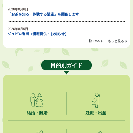
2026年8月6日
「お茶を知る・体験する講座」を開催します
2026年8月5日
ジュビロ磐田（情報提供・お知らせ）
RSS
もっと見る
2026年8月5日
掛川市広告入り窓口封筒無償提供者募集
目的別ガイド
2026年8月4日
【日本DX大賞2026】ポスターセッション最優秀賞を受賞しました！
2026年8月4日
市民の勇気ある応急手当に感謝状を贈呈しました
2026年8月4日
夏季休暇期間 開業医等診療予定
結婚・離婚
妊娠・出産
2026年8月3日
「水道カルテ」の公表について