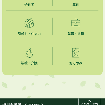
2026年8月4日
子育て
教育
夏季休暇期間 開業医等診療予定
2026年8月3日
「水道カルテ」の公表について
引越し・住まい
就職・退職
2026年8月3日
企業版ふるさと納税（地方創生応援税制）のお願い
2026年8月3日
【参加者募集】プロ棋士から学ぼう！はじめての将棋教室
福祉・介護
おくやみ
このページの