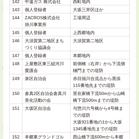
142
中遠ガス 株式会社
西町地内
143
個人登録者
大坂三井区ほか
144
ZACROS株式会社
工場周辺
掛川事業所
145
個人登録者
上西郷地内
146
大須賀第二地区まち
大須賀第二地区
づくり協議会
147
個人登録者
本郷地内
148
上屋敷区東三組河川
前側橋（右岸）から下流側
愛護会
樋門までの堤防
149
泉区自治会
赤目揃川合流点から黒俣
115番地先までの堤防
150
倉真2区自治会倉真川
里在家橋下流50mから山崎
美化活動の会
橋下流500mまでの堤防
151
大坂区自治会
与惣川六号橋から4号橋ま
での堤防
大坂921番地の1から大坂
1345番地先までの堤防
152
本郷東グランドゴル
西山橋下流600mから本郷