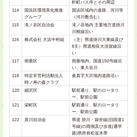
軒町バス停とその周辺
114
国浜区環境美化推進
国浜区域内の道路、河川等
グループ
（河川敷含む）
115
滝ノ谷区自治会
滝ノ谷地内 主要地方道掛川
川根線沿い
116
株式会社 大浜中村組
（主）県道掛川大東線及び
8主）県道相良大須賀線沿
い
117
雨垂区
雨垂地内、国道150号線沿
い、東大谷川
118
特定非営利活動法人
倉真字大沢地内道路沿い
時ノ寿の森クラブ
120
細沢区
駅前通り、駅のロータリ
ー、駅前公園
121
栄町区
駅前通り、駅のロータリ
ー、駅前公園
122
原川自治会
県道 掛川・袋井線(旧国道1
号線)の両側及び歩道(通学
路)県所有松並木帯