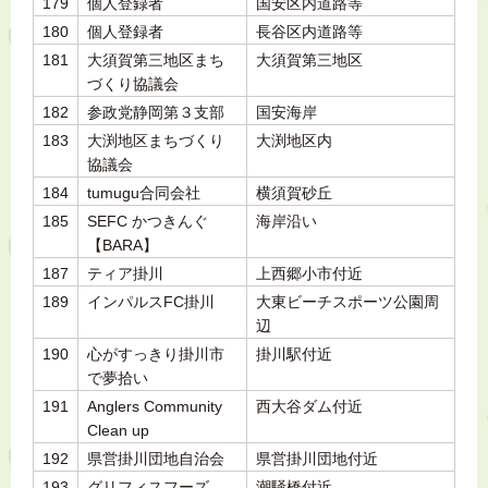
179
個人登録者
国安区内道路等
180
個人登録者
長谷区内道路等
181
大須賀第三地区まち
大須賀第三地区
づくり協議会
182
参政党静岡第３支部
国安海岸
183
大渕地区まちづくり
大渕地区内
協議会
184
tumugu合同会社
横須賀砂丘
185
SEFC かつきんぐ
海岸沿い
【BARA】
187
ティア掛川
上西郷小市付近
189
インパルスFC掛川
大東ビーチスポーツ公園周
辺
190
心がすっきり掛川市
掛川駅付近
で夢拾い
191
Anglers Community
西大谷ダム付近
Clean up
192
県営掛川団地自治会
県営掛川団地付近
193
グリフィスフーズ
潮騒橋付近