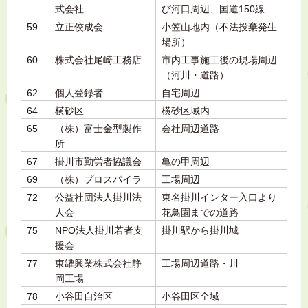
式会社
び河口周辺、国道150線
59
立正佼成会
小笠山地内（不法投棄発生
場所）
60
株式会社尾崎工務店
市内工事施工後の現場周辺
（河川・道路）
62
個人登録者
自宅周辺
64
横砂区
横砂区域内
65
（株）富士金型製作
会社周辺道路
所
67
掛川市勤労者協議会
亀の甲周辺
69
（株）プロスパイラ
工場周辺
72
公益社団法人掛川法
東名掛川インター入口より
人会
花鳥園までの道路
75
NPO法人掛川若者支
掛川駅から掛川城
援会
77
東罐興業株式会社静
工場周辺道路・川
岡工場
78
小谷田自治区
小谷田区全域