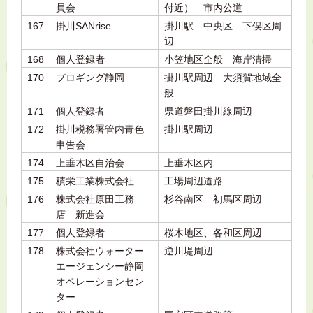
員会
付近） 市内公道
167
掛川SANrise
掛川駅 中央区 下俣区周
辺
168
個人登録者
小笠地区全般 海岸清掃
170
プロギング静岡
掛川駅周辺 大須賀地域全
般
171
個人登録者
県道磐田掛川線周辺
172
掛川税務署管内青色
掛川駅周辺
申告会
174
上垂木区自治会
上垂木区内
175
積栄工業株式会社
工場周辺道路
176
株式会社原田工務
杉谷南区 初馬区周辺
店 新進会
177
個人登録者
桜木地区、各和区周辺
178
株式会社ウォーター
逆川堤周辺
エージェンシー静岡
オペレーションセン
ター