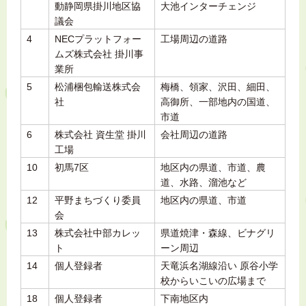
動静岡県掛川地区協
大池インターチェンジ
議会
4
NECプラットフォー
工場周辺の道路
ムズ株式会社 掛川事
業所
5
松浦梱包輸送株式会
梅橋、領家、沢田、細田、
社
高御所、一部地内の国道、
市道
6
株式会社 資生堂 掛川
会社周辺の道路
工場
10
初馬7区
地区内の県道、市道、農
道、水路、溜池など
12
平野まちづくり委員
地区内の県道、市道
会
13
株式会社中部カレッ
県道焼津・森線、ビナグリ
ト
ーン周辺
14
個人登録者
天竜浜名湖線沿い 原谷小学
校からいこいの広場まで
18
個人登録者
下南地区内