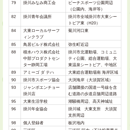
79
掛川みなみ商工会
ビーチスポーツ公園周辺
（公園内、海岸等）
82
掛川青年会議所
掛川市全域掛川市大東シー
トピア東（H20）
84
大東ローカルサーフ
菊川河口東
ィンクラブ
85
鳥居ビルド株式会社
弥生町近辺
88
積水ハウス株式会社
掛川市北運動場、コミュニ
中部プロダクトセン
ティ公園、総合運動場、大
ター静岡工場
東温泉シートピア、中地区
89
アミーゴ ダ テハ
大東総合運動場南 海岸区域
90
掛川市スポーツ協会
大渕海岸（大須賀区域）
93
ジャンボエンチョー
店舗隣接の国道一号線を含
掛川店
む道路の歩道店舗周辺道路
95
大東生活学校
潮騒橋周辺、高天神城址
96
掛川年金協会
掛川城 大東支所 大須賀
支所周辺
98
個人登録者
板沢地内