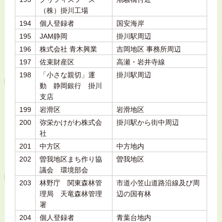
（株）掛川工場
194
個人登録者
国安海岸
195
JAM静岡
掛川駅周辺
196
株式会社 青木興業
吉岡地区 事務所周辺
197
佐束財産区
高瀬・岩井寺線
198
「小さな親切」運
掛川駅周辺
動 静岡銀行 掛川
支店
199
岩滑区
岩滑地区
200
弥栄かけがわ株式会
掛川駅から街中周辺
社
201
中方区
中方地内
202
曽我地区まち作り協
曽我地区
議会 環境部会
203
林野庁 関東森林管
市道小笠山道路沿線及び周
理局 天竜森林管理
辺の国有林
署
204
個人登録者
青葉台地内