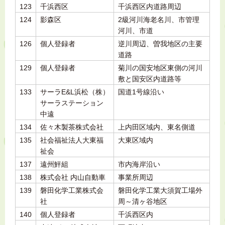
123
千浜西区
千浜西区内道路周辺
124
影森区
2級河川海老名川、市管理
河川、市道
126
個人登録者
逆川周辺、曽我地区の主要
道路
129
個人登録者
菊川の国安地区東側の河川
敷と国安区内道路等
133
サーラE&L浜松（株）
国道1号線沿い
サーラステーション
中遠
134
佐々木製茶株式会社
上内田区域内、東名側道
135
社会福祉法人大東福
大東区域内
祉会
137
遠州鮃組
市内海岸沿い
138
株式会社 内山自動車
事業所周辺
139
磐田化学工業株式会
磐田化学工業大須賀工場外
社
周～清ヶ谷地区
140
個人登録者
千浜西区内