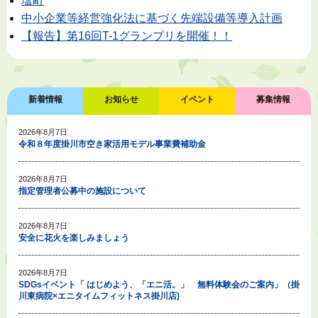
塩町
中小企業等経営強化法に基づく先端設備等導入計画
【報告】第16回T-1グランプリを開催！！
新着情報
お知らせ
イベント
募集情報
2026年8月7日
令和８年度掛川市空き家活用モデル事業費補助金
2026年8月7日
指定管理者公募中の施設について
2026年8月7日
安全に花火を楽しみましょう
2026年8月7日
SDGsイベント「 はじめよう、「エニ活。」 無料体験会のご案内」（掛
川東病院×エニタイムフィットネス掛川店)