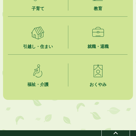
子育て
教育
2026年8月4日
【日本DX大賞2026】ポスターセッション最優秀賞を受賞しました！
2026年8月4日
市民の勇気ある応急手当に感謝状を贈呈しました
引越し・住まい
就職・退職
2026年8月4日
夏季休暇期間 開業医等診療予定
2026年8月3日
「水道カルテ」の公表について
福祉・介護
おくやみ
2026年8月3日
企業版ふるさと納税（地方創生応援税制）のお願い
2026年8月3日
【参加者募集】プロ棋士から学ぼう！はじめての将棋教室