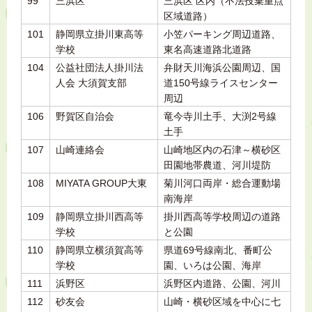
99
三浜区
三浜区 区内（不法投棄重点
区域道路）
101
静岡県立掛川東高等
小笠パーキング周辺道路、
学校
東名高速道路北道路
104
公益社団法人掛川法
弁財天川海浜公園周辺、国
人会 大須賀支部
道150号線ライスセンター
周辺
106
野賀区自治会
竜今寺川土手、大渕2号線
土手
107
山崎連絡会
山崎地区内の石津～横砂区
田園地帯農道、河川堤防
108
MIYATA GROUP大東
菊川河口両岸・総合運動場
南海岸
109
静岡県立掛川西高等
掛川西高等学校周辺の道路
学校
と公園
110
静岡県立横須賀高等
県道69号線南北、番町公
学校
園、いろは公園、海岸
111
浜野区
浜野区内道路、公園、河川
112
砂友会
山崎・横砂区域を中心に七