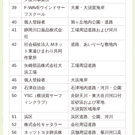
39
F-WAVEウインドサー
大東・大須賀海岸
フスクール
40
個人登録者
旭ヶ丘地内公園・道路
41
静岡川口薬品株式会
工場周辺道路および河川
社
42
社会福祉法人 Mネッ
道路、あいりーな敷地内
ト東遠ひまわり共同
作業所
45
矢崎部品株式会社大
工場周辺道路
浜工場
46
個人登録者
大浜海岸
49
石津自治会
石津地内道路・河川・公園
50
YSC（横須賀サーフ
弁財天川・東大谷川河口付
ィンクラブ）
近砂浜および草地
大須賀区域海岸
51
浜区
浜区道路、公園、河川
52
株式会社キャタラー
会社周辺道路
56
ネッツトヨタ静浜株
店舗周辺道路、菊川河口及