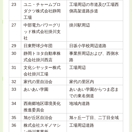
23
ユニ・チャームプロ
工場周辺の市道及び工場西
ダクツ株式会社静岡
側高架道路歩道
工場
27
中部電力パワーグリ
掛川駅周辺
ッド株式会社掛川支
社
29
日東野球少年団
日坂小学校周辺道路
30
静岡トヨタ自動車株
事業所周辺および、西側水
式会社掛川西店
路
31
文化シヤッター株式
工場周辺
会社掛川工場
32
家代の里自治会
家代の里区内
33
あいあい学園
あいあい学園からつま恋ま
での東名側道
34
西南郷地区環境美化
地域内道路
推進委員会
35
旭が丘区自治会
旭ヶ丘一丁目、二丁目全域
36
株式会社スギノマシ
工場周辺道路
ン掛川事業所