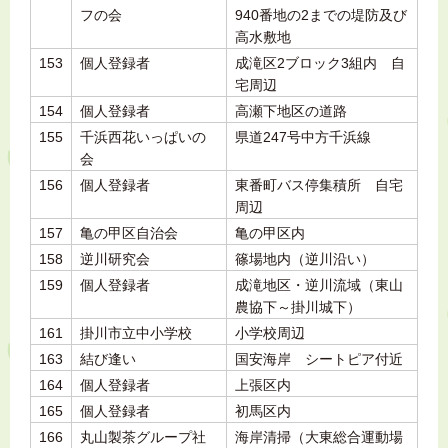
フの会
940番地の2までの堤防及び
高水敷地
153
個人登録者
成滝区2ブロック3組内 自
宅周辺
154
個人登録者
高瀬下地区の道路
155
千浜西花いっぱいの
県道247号中方千浜線
会
156
個人登録者
東番町バス停集積所 自宅
周辺
157
亀の甲区自治会
亀の甲区内
158
逆川研究会
篠場地内（逆川沿い）
159
個人登録者
成滝地区・逆川流域（東山
農協下～掛川城下）
161
掛川市立中小学校
小学校周辺
163
結び逢い
国安海岸 シートピア付近
164
個人登録者
上張区内
165
個人登録者
初馬区内
166
丸山製茶グループ社
海岸清掃（大東総合運動場