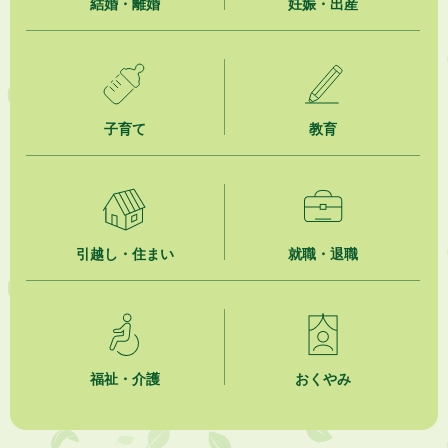
2026年8月5日
結婚・離婚
妊娠・出産
ジュビロ磐田（情報提供・お知らせ）
2026年8月5日
掛川市広告入り窓口封筒無償提供者募集
子育て
教育
2026年8月4日
【日本DX大賞2026】ポスターセッション最優秀賞を受賞しました！
2026年8月4日
市民の勇気ある応急手当に感謝状を贈呈しました
引越し・住まい
就職・退職
2026年8月4日
夏季休暇期間 開業医等診療予定
2026年8月3日
「水道カルテ」の公表について
福祉・介護
おくやみ
2026年8月3日
企業版ふるさと納税（地方創生応援税制）のお願い