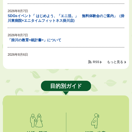
2026年8月7日
SDGsイベント「 はじめよう、「エニ活。」 無料体験会のご案内」（掛
川東病院×エニタイムフィットネス掛川店)
2026年8月7日
「掛川の教育<統計書>」について
2026年8月6日
令和８年度公民館等（大東北公民館、大須賀中央公民館）講座のお知らせ
RSS
もっと見る
2026年8月6日
熱中症対策「クーリングシェルター」の設置について
目的別ガイド
2026年8月6日
就職・転職相談会のご案内
2026年8月6日
「お茶を知る・体験する講座」を開催します