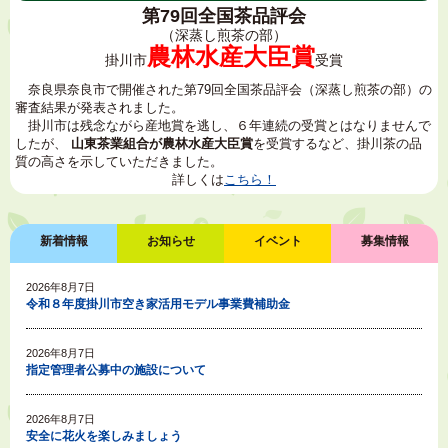
第79回全国茶品評会
（深蒸し煎茶の部）
農林水産大臣賞
掛川市
受賞
奈良県奈良市で開催された第79回全国茶品評会（深蒸し煎茶の部）の
審査結果が発表されました。
掛川市は残念ながら産地賞を逃し、６年連続の受賞とはなりませんで
したが、
山東茶業組合が農林水産大臣賞
を受賞するなど、掛川茶の品
質の高さを示していただきました。
詳しくは
こちら！
新着情報
お知らせ
イベント
募集情報
2026年8月7日
令和８年度掛川市空き家活用モデル事業費補助金
2026年8月7日
指定管理者公募中の施設について
2026年8月7日
安全に花火を楽しみましょう