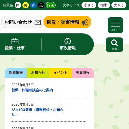
背景色
白
黄
青
黒
緑茶
文字サイズ
小さく
標準
大きく
お問い合わせ
防災・災害情報
メニュー
産業・仕事
市政情報
検索
新着情報
お知らせ
イベント
募集情報
2026年8月6日
就職・転職相談会のご案内
2026年8月5日
ジュビロ磐田（情報提供・お知ら
せ）
2026年8月5日