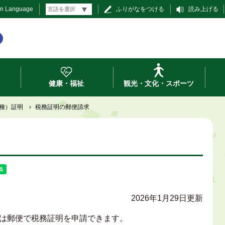
gn Language
ふりがなをつける
読み上げる
健康・福祉
観光・文化・スポーツ
種）証明
›
税務証明の郵便請求
2026年1月29日更新
は郵便で税務証明を申請できます。