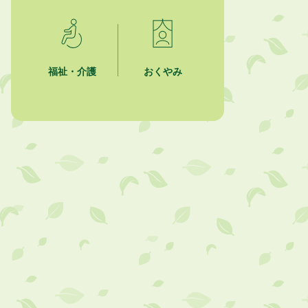
2026年7月31日
掛川市市民チャレンジ公募事業
「Re-KAKEGAWA（リ・カケガ
ワ）～空き家で出会うもったいない
福祉・介護
おくやみ
の宝物～」開催！！
2026年7月31日
水の日・水の週間ご存じですか？
2026年7月31日
掛川市自主運行バス掛川大須賀線に
ついて