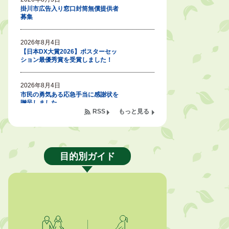
掛川市広告入り窓口封筒無償提供者
募集
2026年8月4日
【日本DX大賞2026】ポスターセッ
ション最優秀賞を受賞しました！
2026年8月4日
市民の勇気ある応急手当に感謝状を
贈呈しました
RSS
もっと見る
2026年8月4日
夏季休暇期間 開業医等診療予定
目的別ガイド
2026年8月3日
「水道カルテ」の公表について
2026年8月3日
企業版ふるさと納税（地方創生応援
税制）のお願い