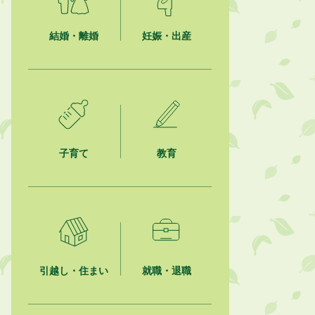
2026年8月3日
【参加者募集】プロ棋士から学ぼ
結婚・離婚
妊娠・出産
う！はじめての将棋教室
2026年8月1日
「かけがわ手話動画」で手話を学ぼ
う！
2026年8月1日
市民活動カレンダー（リスト形式）
子育て
教育
2026年8月1日
今月の広報かけがわ
2026年8月1日
市議会だより 第100号 (令和8年8月
1日発行)を掲載しました
引越し・住まい
就職・退職
2026年7月31日
人材育成講座 かけがわまちづくり
ラボ2026