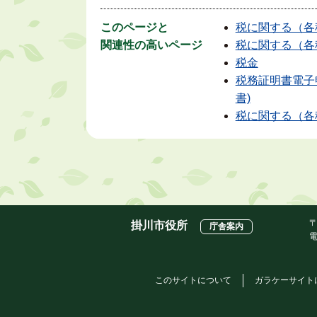
このページと
税に関する（各
関連性の高いページ
税に関する（各
税金
税務証明書電子
書)
税に関する（各
〒
掛川市役所
庁舎案内
電
このサイトについて
ガラケーサイト