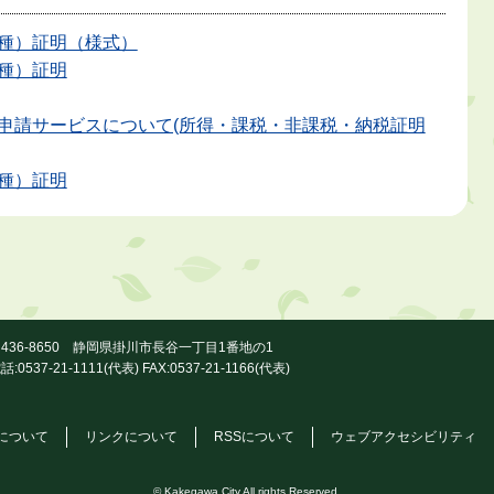
種）証明（様式）
種）証明
申請サービスについて(所得・課税・非課税・納税証明
種）証明
436-8650 静岡県掛川市長谷一丁目1番地の1
話:0537-21-1111(代表) FAX:0537-21-1166(代表)
について
リンクについて
RSSについて
ウェブアクセシビリティ
© Kakegawa City All rights Reserved.