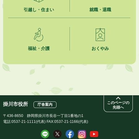
引越し・住まい
就職・退職
2026年8月4日
夏季休暇期間 開業医等診療予定
2026年8月3日
「水道カルテ」の公表について
福祉・介護
おくやみ
2026年8月3日
企業版ふるさと納税（地方創生応援税制）のお願い
2026年8月3日
【参加者募集】プロ棋士から学ぼう！はじめての将棋教室
このページの
掛川市役所
庁舎案内
先頭へ
〒436-8650 静岡県掛川市長谷一丁目1番地の1
電話:0537-21-1111(代表) FAX:0537-21-1166(代表)