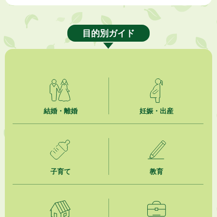
2026年8月6日
熱中症対策「クーリングシェルター」の設置について
目的別ガイド
2026年8月6日
就職・転職相談会のご案内
2026年8月6日
「お茶を知る・体験する講座」を開催します
2026年8月5日
結婚・離婚
妊娠・出産
ジュビロ磐田（情報提供・お知らせ）
2026年8月5日
掛川市広告入り窓口封筒無償提供者募集
子育て
教育
2026年8月4日
【日本DX大賞2026】ポスターセッション最優秀賞を受賞しました！
2026年8月4日
市民の勇気ある応急手当に感謝状を贈呈しました