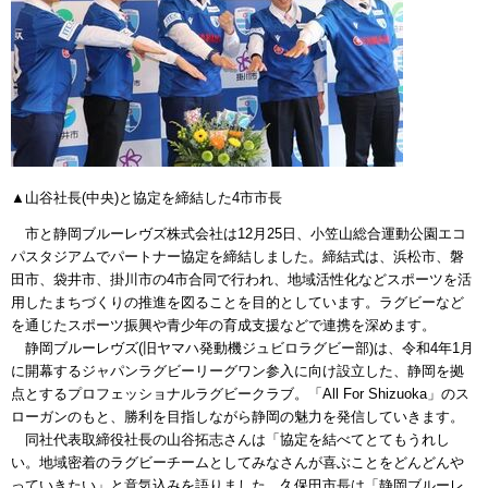
▲山谷社長(中央)と協定を締結した4市市長
市と静岡ブルーレヴズ株式会社は12月25日、小笠山総合運動公園エコ
パスタジアムでパートナー協定を締結しました。締結式は、浜松市、磐
田市、袋井市、掛川市の4市合同で行われ、地域活性化などスポーツを活
用したまちづくりの推進を図ることを目的としています。ラグビーなど
を通じたスポーツ振興や青少年の育成支援などで連携を深めます。
静岡ブルーレヴズ(旧ヤマハ発動機ジュビロラグビー部)は、令和4年1月
に開幕するジャパンラグビーリーグワン参入に向け設立した、静岡を拠
点とするプロフェッショナルラグビークラブ。「All For Shizuoka」のス
ローガンのもと、勝利を目指しながら静岡の魅力を発信していきます。
同社代表取締役社長の山谷拓志さんは「協定を結べてとてもうれし
い。地域密着のラグビーチームとしてみなさんが喜ぶことをどんどんや
っていきたい」と意気込みを語りました。久保田市長は「静岡ブルーレ