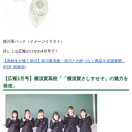
掛川茶パック（イメージイラスト）
詳しくは広報かけがわ4月号で！
【高校生が描く掛川】掛川東高校「掛川との絆つなぐ商品を全国展開」
(PDF 959KB)
【広報3月号】横須賀高校「「横須賀さしすせそ」の魅力を
発信」