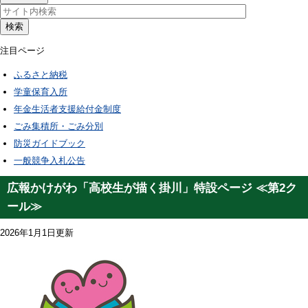
検索
注目ページ
ふるさと納税
学童保育入所
年金生活者支援給付金制度
ごみ集積所・ごみ分別
防災ガイドブック
一般競争入札公告
広報かけがわ「高校生が描く掛川」特設ページ ≪第2ク
ール≫
2026年1月1日更新