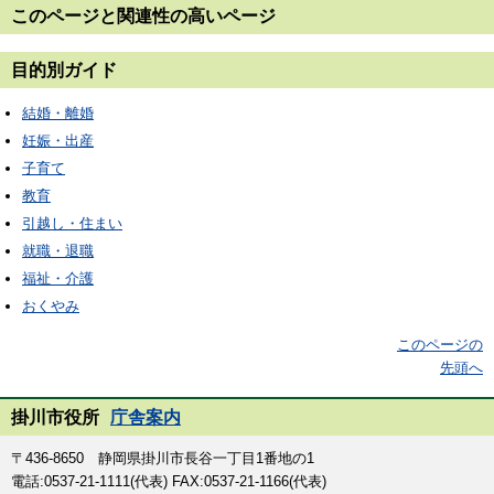
このページと
関連性の高いページ
目的別ガイド
結婚・離婚
妊娠・出産
子育て
教育
引越し・住まい
就職・退職
福祉・介護
おくやみ
このページの
先頭へ
掛川市役所
庁舎案内
〒436-8650 静岡県掛川市長谷一丁目1番地の1
電話:0537-21-1111(代表) FAX:0537-21-1166(代表)