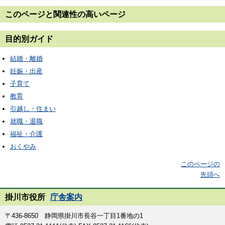
このページと
関連性の高いページ
目的別ガイド
結婚・離婚
妊娠・出産
子育て
教育
引越し・住まい
就職・退職
福祉・介護
おくやみ
このページの
先頭へ
掛川市役所
庁舎案内
〒436-8650 静岡県掛川市長谷一丁目1番地の1