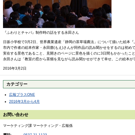
『ふわりとチャバ』制作時の話をする永田さん
日坂小学校で3月2日、世界農業遺産「静岡の茶草場農法」について描いた絵本『
市内で作者の絵本作家・永田萠(もえ)さんが同作品の読み聞かせをするのは初め
実在する景色であること、見開きのページに景色を描くのに3日間もかかったこ
永田さんは「教室の窓から茶畑を見ながら読み聞かせができて幸せ。この絵本が
2016年3月2日
カテゴリー
広報プラスONE
2016年3月から4月
お問い合わせ
マーケティング課 マーケティング・広報係
電話:
0537-21-1123