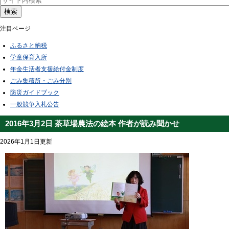
検索
注目ページ
ふるさと納税
学童保育入所
年金生活者支援給付金制度
ごみ集積所・ごみ分別
防災ガイドブック
一般競争入札公告
2016年3月2日 茶草場農法の絵本 作者が読み聞かせ
2026年1月1日更新