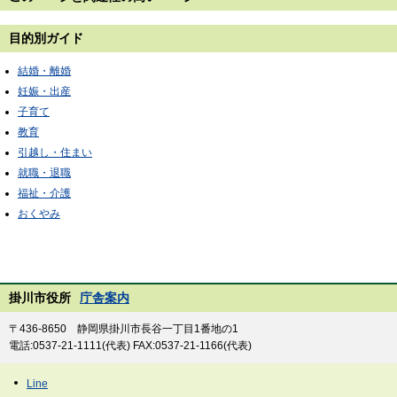
目的別ガイド
結婚・離婚
妊娠・出産
子育て
教育
引越し・住まい
就職・退職
福祉・介護
おくやみ
掛川市役所
庁舎案内
〒436-8650 静岡県掛川市長谷一丁目1番地の1
電話:0537-21-1111(代表) FAX:0537-21-1166(代表)