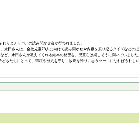
ふわりとチャバ』の読み聞かせ会が行われました。
て。永田さんは、全校児童78人に向けて読み聞かせや内容を振り返るクイズなどの
となど、永田さんが教えてくれる絵本の秘密を、児童らは楽しそうに聞いていました
子どもたちにとって、環境や歴史を守り、故郷を誇りに思うツールになればうれし