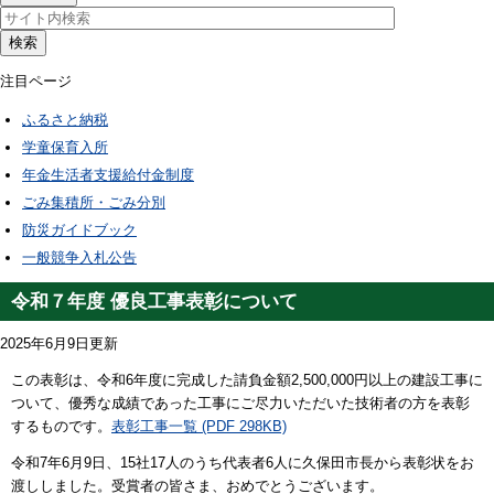
検索
注目ページ
ふるさと納税
学童保育入所
年金生活者支援給付金制度
ごみ集積所・ごみ分別
防災ガイドブック
一般競争入札公告
令和７年度 優良工事表彰について
2025年6月9日更新
この表彰は、令和6年度に完成した請負金額2,500,000円以上の建設工事に
ついて、優秀な成績であった工事にご尽力いただいた技術者の方を表彰
するものです。
表彰工事一覧 (PDF 298KB)
令和7年6月9日、15社17人のうち代表者6人に久保田市長から表彰状をお
渡ししました。受賞者の皆さま、おめでとうございます。