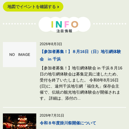
地図でイベントを確認する
注目情報
2026年8月3日
【参加者募集！】８月16日（日）地引網体験
会 in 千浜
【参加者募集！】地引網体験会 in 千浜８月16
日の地引網体験会は募集定員に達したため、
受付を終了いたしました。 令和8年8月16日
(日)に、遠州千浜地引網「福住丸」保存会主
催で、伝統の観光地引網体験会が開催されま
す。 詳細は、添付の...
2026年7月31日
令和８年度掛川祭開催について