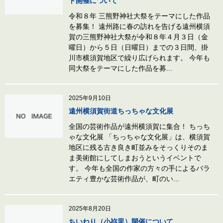
ト開催について
令和８年 三熊野神社大祭をテーマにした作品
を募集！ 遠州路に春の訪れを告げる遠州横須
賀の三熊野神社大祭が令和８年４月３日（金
曜日）から５日（日曜日）までの３日間、掛
川市横須賀地区で繰り広げられます。 今年も
同大祭をテーマにした作品を募...
2025年9月10日
遠州横須賀街道ちっちゃな文化展
全国の芸術作品が遠州横須賀に集合！ ちっち
ゃな文化展 「ちっちゃな文化展」は、横須賀
地区に残る古き良き町並みをそっくりそのま
ま美術館にしてしまおうというイベントで
す。 今年も全国の作家の方々の手によるバラ
エティ豊かな芸術作品が、町のい...
2025年8月20日
ちいねり（小祢里）開催について