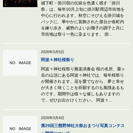
城下町・掛川宿の伝統を色濃く残す「掛川
祭」は、毎年10月上旬に掛川駅周辺市街地を
中心に行われます。秋空にそびえる掛川城を
バックに、華やかに装飾された屋台が各町内
を練り歩き、威勢のよいお囃子の調子と共に
市街地は祭り一色に染まります。 掛...
2026年3月5日
阿波々神社桜祭り
阿波々神社桜祭り雅楽演奏会 桜の名所、粟ヶ
岳の山頂にある阿波々神社では、毎年桜祭り
が開催されます。花を愛でながら、夢と幸せ
が大きく咲くことを祈願するのも風情あるも
のです。期間中は様々な催しもありますの
で、ぜひお出かけください。 阿波々...
2026年3月4日
第29回三熊野神社大祭おまつり写真コンテス